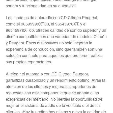
Mi cuenta
sonora y funcionalidad en su automóvil.
Los modelos de autoradio con CD Citroën Peugeot,
Pagos
como el 96599990XT00, el 96545978XT, y el
96545978XT00, ofrecen calidad de sonido superior y un
Política de privacidad
diseño compatible con una variedad de modelos Citroën
y Peugeot. Estos dispositivos no solo mejoran la
Procedimiento de Reclamación
experiencia de conducción, sino que también son una
solución confiable para aquellos que prefieren realizar
Queja
sus propias reparaciones.
Sobre nosotros
Al elegir el autoradio con CD Citroën Peugeot,
garantizas durabilidad y un rendimiento óptimo. Atrae la
Términos y Condiciones
atención de tus clientes y mejora tus repertorios de
repuestos con este componente que se adapta a las
Transporte
exigencias del mercado. No pierdas la oportunidad de
mejorar el sistema de audio de tu vehículo o el de tus
clientes. ¡Haz tu pedido hoy mismo y eleva la calidad de