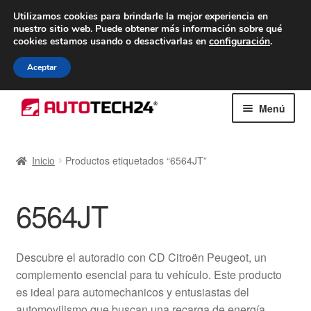
ENTREGA desde 7 EUR
Utilizamos cookies para brindarle la mejor experiencia en
nuestro sitio web.
Puede obtener más información sobre qué
De lunes a viernes de 9 a. m. a 4 p. m.
cookies estamos usando o desactivarlas en
configuración
.
900 933 246
Aceptar
Ir
Ir
Menú
a
al
la
contenido
Inicio
navegación
Inicio
Productos etiquetados “6564JT”
Caja registradora
6564JT
Carro
Contacto
Descubre el autoradio con CD Citroën Peugeot, un
complemento esencial para tu vehículo. Este producto
Envío al mundo entero
es ideal para automechanicos y entusiastas del
automovilismo que buscan una recarga de energía