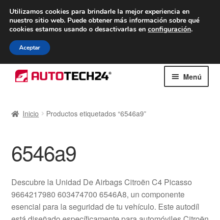
ENTREGA desde 7 EUR
Utilizamos cookies para brindarle la mejor experiencia en
nuestro sitio web.
Puede obtener más información sobre qué
De lunes a viernes de 9 a. m. a 4 p. m.
cookies estamos usando o desactivarlas en
configuración
.
900 933 246
Aceptar
Ir
Ir
Menú
a
al
la
contenido
Inicio
navegación
Inicio
Productos etiquetados “6546a9”
Caja registradora
6546a9
Carro
Contacto
Descubre la Unidad De Airbags Citroën C4 Picasso
9664217980 603474700 6546A8, un componente
Envío al mundo entero
esencial para la seguridad de tu vehículo. Este autodíl
está diseñado específicamente para automóviles Citroën