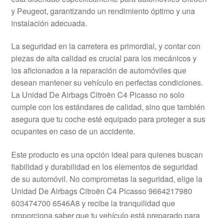
Mi cuenta
y Peugeot, garantizando un rendimiento óptimo y una
instalación adecuada.
Pagos
La seguridad en la carretera es primordial, y contar con
piezas de alta calidad es crucial para los mecánicos y
Política de privacidad
los aficionados a la reparación de automóviles que
desean mantener su vehículo en perfectas condiciones.
Procedimiento de Reclamación
La Unidad De Airbags Citroën C4 Picasso no solo
cumple con los estándares de calidad, sino que también
Queja
asegura que tu coche esté equipado para proteger a sus
ocupantes en caso de un accidente.
Sobre nosotros
Este producto es una opción ideal para quienes buscan
Términos y Condiciones
fiabilidad y durabilidad en los elementos de seguridad
de su automóvil. No comprometas la seguridad, elige la
Transporte
Unidad De Airbags Citroën C4 Picasso 9664217980
603474700 6546A8 y recibe la tranquilidad que
proporciona saber que tu vehículo está preparado para