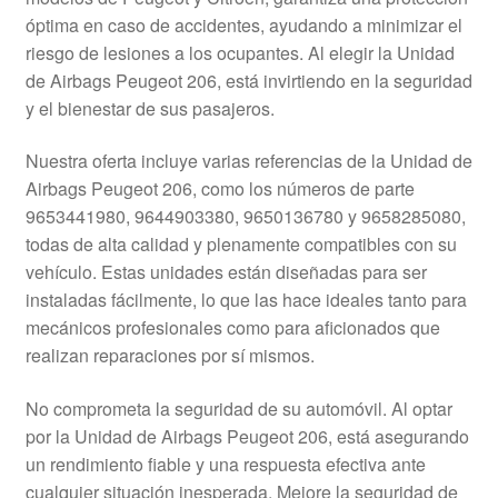
Mi cuenta
óptima en caso de accidentes, ayudando a minimizar el
riesgo de lesiones a los ocupantes. Al elegir la Unidad
de Airbags Peugeot 206, está invirtiendo en la seguridad
Pagos
y el bienestar de sus pasajeros.
Política de privacidad
Nuestra oferta incluye varias referencias de la Unidad de
Airbags Peugeot 206, como los números de parte
Procedimiento de Reclamación
9653441980, 9644903380, 9650136780 y 9658285080,
todas de alta calidad y plenamente compatibles con su
Queja
vehículo. Estas unidades están diseñadas para ser
instaladas fácilmente, lo que las hace ideales tanto para
Sobre nosotros
mecánicos profesionales como para aficionados que
realizan reparaciones por sí mismos.
Términos y Condiciones
No comprometa la seguridad de su automóvil. Al optar
Transporte
por la Unidad de Airbags Peugeot 206, está asegurando
un rendimiento fiable y una respuesta efectiva ante
cualquier situación inesperada. Mejore la seguridad de