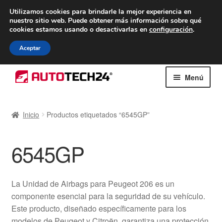
ENTREGA desde 7 EUR
Utilizamos cookies para brindarle la mejor experiencia en
nuestro sitio web.
Puede obtener más información sobre qué
De lunes a viernes de 9 a. m. a 4 p. m.
cookies estamos usando o desactivarlas en
configuración
.
900 933 246
Aceptar
Ir
Ir
Menú
a
al
la
contenido
Inicio
navegación
Inicio
Productos etiquetados “6545GP”
Caja registradora
6545GP
Carro
Contacto
La Unidad de Airbags para Peugeot 206 es un
componente esencial para la seguridad de su vehículo.
Envío al mundo entero
Este producto, diseñado específicamente para los
modelos de Peugeot y Citroën, garantiza una protección