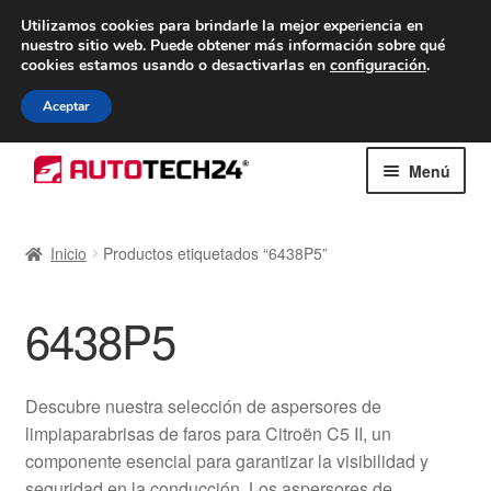
ENTREGA desde 7 EUR
Utilizamos cookies para brindarle la mejor experiencia en
nuestro sitio web.
Puede obtener más información sobre qué
De lunes a viernes de 9 a. m. a 4 p. m.
cookies estamos usando o desactivarlas en
configuración
.
900 933 246
Aceptar
Ir
Ir
Menú
a
al
la
contenido
Inicio
navegación
Inicio
Productos etiquetados “6438P5”
Caja registradora
6438P5
Carro
Contacto
Descubre nuestra selección de aspersores de
limpiaparabrisas de faros para Citroën C5 II, un
Envío al mundo entero
componente esencial para garantizar la visibilidad y
seguridad en la conducción. Los aspersores de