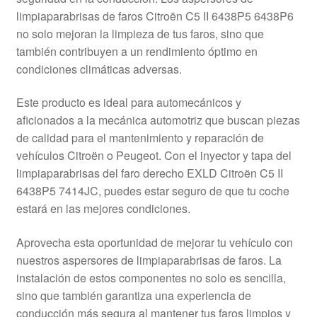
Mi cuenta
limpiaparabrisas de faros Citroën C5 II 6438P5 6438P6
no solo mejoran la limpieza de tus faros, sino que
también contribuyen a un rendimiento óptimo en
Pagos
condiciones climáticas adversas.
Política de privacidad
Este producto es ideal para automecánicos y
aficionados a la mecánica automotriz que buscan piezas
Procedimiento de Reclamación
de calidad para el mantenimiento y reparación de
vehículos Citroën o Peugeot. Con el inyector y tapa del
Queja
limpiaparabrisas del faro derecho EXLD Citroën C5 II
6438P5 7414JC, puedes estar seguro de que tu coche
Sobre nosotros
estará en las mejores condiciones.
Términos y Condiciones
Aprovecha esta oportunidad de mejorar tu vehículo con
nuestros aspersores de limpiaparabrisas de faros. La
Transporte
instalación de estos componentes no solo es sencilla,
sino que también garantiza una experiencia de
conducción más segura al mantener tus faros limpios y