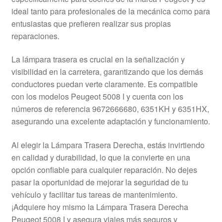
Mi cuenta
ideal tanto para profesionales de la mecánica como para
entusiastas que prefieren realizar sus propias
reparaciones.
Pagos
La lámpara trasera es crucial en la señalización y
Política de privacidad
visibilidad en la carretera, garantizando que los demás
conductores puedan verte claramente. Es compatible
Procedimiento de Reclamación
con los modelos Peugeot 5008 I y cuenta con los
números de referencia 9672666680, 6351KH y 6351HX,
Queja
asegurando una excelente adaptación y funcionamiento.
Sobre nosotros
Al elegir la Lámpara Trasera Derecha, estás invirtiendo
en calidad y durabilidad, lo que la convierte en una
Términos y Condiciones
opción confiable para cualquier reparación. No dejes
pasar la oportunidad de mejorar la seguridad de tu
Transporte
vehículo y facilitar tus tareas de mantenimiento.
¡Adquiere hoy mismo la Lámpara Trasera Derecha
Peugeot 5008 I y asegura viajes más seguros y