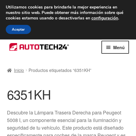
ENTREGA desde 7 EUR
Utilizamos cookies para brindarle la mejor experiencia en
nuestro sitio web.
Puede obtener más información sobre qué
De lunes a viernes de 9 a. m. a 4 p. m.
cookies estamos usando o desactivarlas en
configuración
.
900 933 246
Aceptar
Ir
Ir
Menú
a
al
la
contenido
Inicio
navegación
Inicio
Productos etiquetados “6351KH”
Caja registradora
6351KH
Carro
Contacto
Descubre la Lámpara Trasera Derecha para Peugeot
5008 I, un componente esencial para la iluminación y
Envío al mundo entero
seguridad de tu vehículo. Este producto está diseñado
específicamente para coches de la marca Peugeot y es