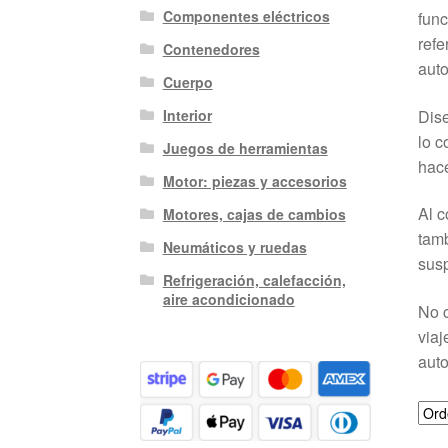
Componentes eléctricos
func
refe
Contenedores
auto
Cuerpo
Dise
Interior
lo c
Juegos de herramientas
hace
Motor: piezas y accesorios
Al c
Motores, cajas de cambios
tamb
Neumáticos y ruedas
sus
Refrigeración, calefacción,
aire acondicionado
No c
viaj
auto