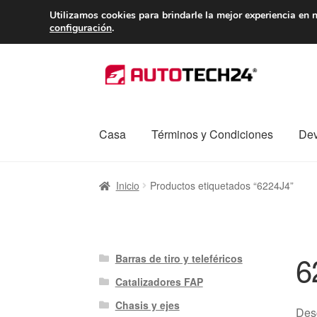
ENTREGA desde 
Utilizamos cookies para brindarle la mejor experiencia en n
configuración
.
Ir
Ir
a
al
la
contenido
navegación
Casa
Términos y Condiciones
Dev
Inicio
Caja registradora
Carro
Contacto
Enví
Inicio
Productos etiquetados “6224J4”
Procedimiento de Reclamación
Queja
Sobr
6
Barras de tiro y teleféricos
Catalizadores FAP
Chasis y ejes
Desc