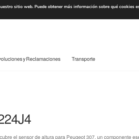
7 EUR
De lunes a viernes 
uestro sitio web.
Puede obtener más información sobre qué cookies e
oluciones y Reclamaciones
Transporte
o al mundo entero
Mi cuenta
Pagos
Política de privacidad
e nosotros
Términos y Condiciones
Transporte
224J4
ubre el sensor de altura para Peugeot 307, un componente esen