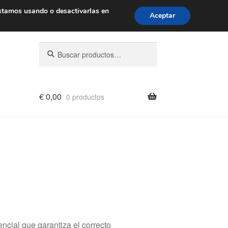
de 9 a. m. a 4 p. m.
900 933 246
stamos usando o desactivarlas en
Aceptar
Buscar
Buscar
por:
€
0,00
0 productos
cial que garantiza el correcto