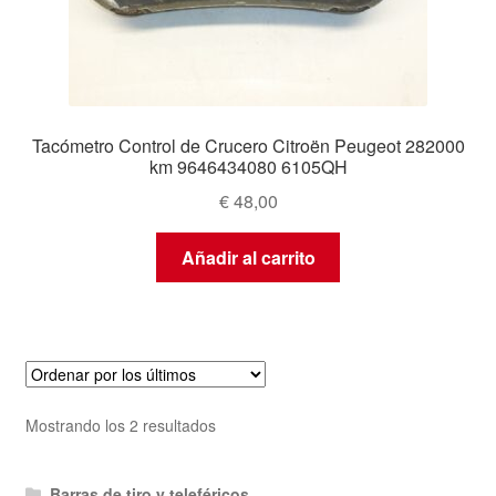
Tacómetro Control de Crucero Citroën Peugeot 282000
km 9646434080 6105QH
€
48,00
Añadir al carrito
Ordenado
Mostrando los 2 resultados
por
los
Barras de tiro y teleféricos