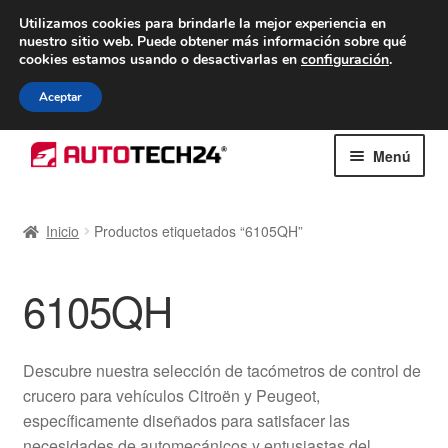
ENTREGA desde 7 EUR
Utilizamos cookies para brindarle la mejor experiencia en
nuestro sitio web.
Puede obtener más información sobre qué
De lunes a viernes de 9 a. m. a 4 p. m.
cookies estamos usando o desactivarlas en
configuración
.
900 933 246
Aceptar
Ir
Ir
Menú
a
al
la
contenido
Inicio
navegación
Inicio
Productos etiquetados “6105QH”
Caja registradora
6105QH
Carro
Contacto
Descubre nuestra selección de tacómetros de control de
crucero para vehículos Citroën y Peugeot,
Envío al mundo entero
específicamente diseñados para satisfacer las
necesidades de automecánicos y entusiastas del