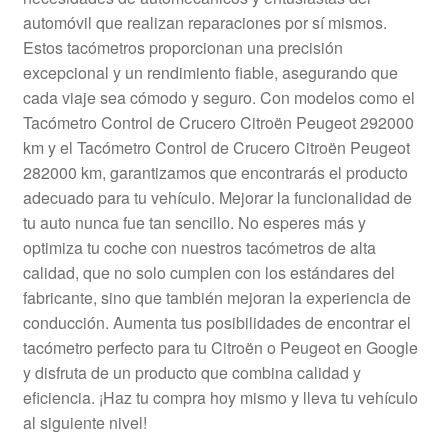
Mi cuenta
automóvil que realizan reparaciones por sí mismos.
Estos tacómetros proporcionan una precisión
excepcional y un rendimiento fiable, asegurando que
Pagos
cada viaje sea cómodo y seguro. Con modelos como el
Tacómetro Control de Crucero Citroën Peugeot 292000
Política de privacidad
km y el Tacómetro Control de Crucero Citroën Peugeot
282000 km, garantizamos que encontrarás el producto
Procedimiento de Reclamación
adecuado para tu vehículo. Mejorar la funcionalidad de
tu auto nunca fue tan sencillo. No esperes más y
Queja
optimiza tu coche con nuestros tacómetros de alta
calidad, que no solo cumplen con los estándares del
Sobre nosotros
fabricante, sino que también mejoran la experiencia de
conducción. Aumenta tus posibilidades de encontrar el
Términos y Condiciones
tacómetro perfecto para tu Citroën o Peugeot en Google
y disfruta de un producto que combina calidad y
Transporte
eficiencia. ¡Haz tu compra hoy mismo y lleva tu vehículo
al siguiente nivel!