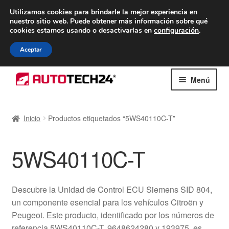
ENTREGA desde 7 EUR
Utilizamos cookies para brindarle la mejor experiencia en
nuestro sitio web.
Puede obtener más información sobre qué
De lunes a viernes de 9 a. m. a 4 p. m.
cookies estamos usando o desactivarlas en
configuración
.
900 933 246
Aceptar
Ir
Ir
Menú
a
al
la
contenido
Inicio
navegación
Inicio
Productos etiquetados “5WS40110C-T”
Caja registradora
5WS40110C-T
Carro
Contacto
Descubre la Unidad de Control ECU Siemens SID 804,
un componente esencial para los vehículos Citroën y
Envío al mundo entero
Peugeot. Este producto, identificado por los números de
referencia 5WS40110C-T, 9648624280 y 193975, es