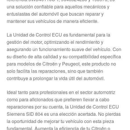
Mi cuenta
una solución confiable para aquellos mecánicos y
entusiastas del automóvil que buscan reparar y
mantener sus vehículos de manera eficiente.
Pagos
La Unidad de Control ECU es fundamental para la
Política de privacidad
gestión del motor, optimizando el rendimiento y
asegurando un funcionamiento suave del vehículo. Con
Procedimiento de Reclamación
su diseño de alta calidad y su compatibilidad específica
para modelos de Citroën y Peugeot, este producto no
Queja
solo facilita las reparaciones, sino que también
contribuye a prolongar la vida útil del automóvil.
Sobre nosotros
Ideal tanto para profesionales en el sector automotriz
Términos y Condiciones
como para aficionados que prefieren llevar a cabo
reparaciones por su cuenta, la Unidad de Control ECU
Transporte
Siemens SID 804 es una elección acertada. No pierdas
la oportunidad de mejorar tu vehículo con esta pieza
fundamental. Aumenta la eficiencia de tu Citroën o