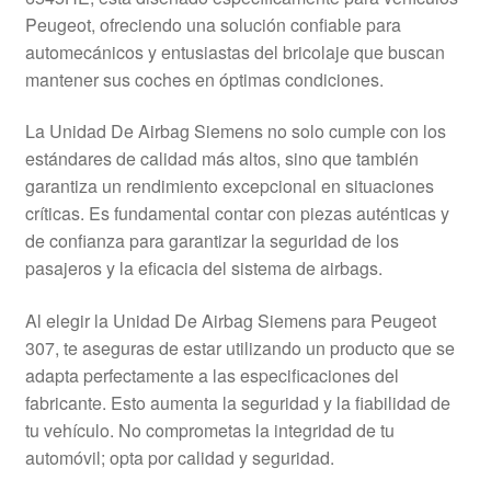
Mi cuenta
Peugeot, ofreciendo una solución confiable para
automecánicos y entusiastas del bricolaje que buscan
mantener sus coches en óptimas condiciones.
Pagos
La Unidad De Airbag Siemens no solo cumple con los
Política de privacidad
estándares de calidad más altos, sino que también
garantiza un rendimiento excepcional en situaciones
Procedimiento de Reclamación
críticas. Es fundamental contar con piezas auténticas y
de confianza para garantizar la seguridad de los
Queja
pasajeros y la eficacia del sistema de airbags.
Sobre nosotros
Al elegir la Unidad De Airbag Siemens para Peugeot
307, te aseguras de estar utilizando un producto que se
Términos y Condiciones
adapta perfectamente a las especificaciones del
fabricante. Esto aumenta la seguridad y la fiabilidad de
Transporte
tu vehículo. No comprometas la integridad de tu
automóvil; opta por calidad y seguridad.