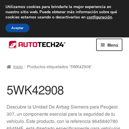
ENTREGA desde 7 EUR
Utilizamos cookies para brindarle la mejor experiencia en
nuestro sitio web.
Puede obtener más información sobre qué
De lunes a viernes de 9 a. m. a 4 p. m.
cookies estamos usando o desactivarlas en
configuración
.
900 933 246
Aceptar
Ir
Ir
Menú
a
al
la
contenido
Inicio
navegación
Inicio
Productos etiquetados “5WK42908”
Caja registradora
5WK42908
Carro
Contacto
Descubre la Unidad De Airbag Siemens para Peugeot
307, un componente esencial para la seguridad de tu
Envío al mundo entero
vehículo. Este producto, con la referencia 9645840780
6545HE, está diseñado específicamente para vehículos