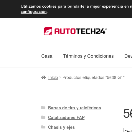
ENTREGA desde 
Utilizamos cookies para brindarle la mejor experiencia en n
configuración
.
Ir
Ir
a
al
la
contenido
navegación
Casa
Términos y Condiciones
Dev
Inicio
Caja registradora
Carro
Contacto
Enví
Inicio
Productos etiquetados “5638.G1”
Procedimiento de Reclamación
Queja
Sobr
5
Barras de tiro y teleféricos
Catalizadores FAP
Chasis y ejes