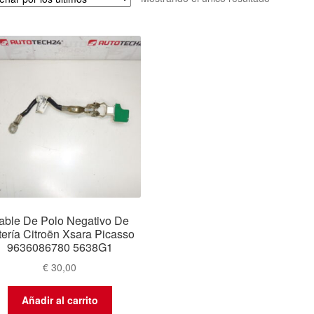
able De Polo Negativo De
tería Citroën Xsara Picasso
9636086780 5638G1
€
30,00
Añadir al carrito