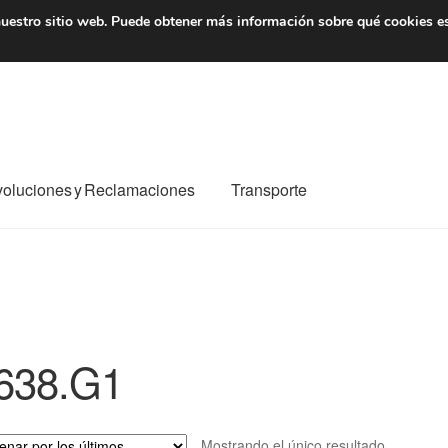
7 EUR
De lunes a viernes 
uestro sitio web.
Puede obtener más información sobre qué cookies e
oluciones y Reclamaciones
Transporte
o al mundo entero
Mi cuenta
Pagos
Política de privacidad
e nosotros
Términos y Condiciones
Transporte
638.G1
Mostrando el único resultado