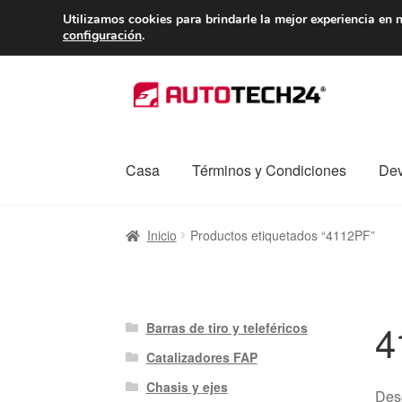
ENTREGA desde 
Utilizamos cookies para brindarle la mejor experiencia en n
configuración
.
Ir
Ir
a
al
la
contenido
navegación
Casa
Términos y Condiciones
Dev
Inicio
Caja registradora
Carro
Contacto
Enví
Inicio
Productos etiquetados “4112PF”
Procedimiento de Reclamación
Queja
Sobr
4
Barras de tiro y teleféricos
Catalizadores FAP
Chasis y ejes
Des