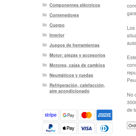
Componentes eléctricos
comp
gara
Contenedores
Cuerpo
Los 
situ
Interior
auto
Juegos de herramientas
Motor: piezas y accesorios
Este
conv
Motores, cajas de cambios
repu
Neumáticos y ruedas
Peu
Refrigeración, calefacción,
aire acondicionado
No c
3008
de t