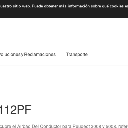
7 EUR
De lunes a viernes 
uestro sitio web.
Puede obtener más información sobre qué cookies e
oluciones y Reclamaciones
Transporte
o al mundo entero
Mi cuenta
Pagos
Política de privacidad
e nosotros
Términos y Condiciones
Transporte
112PF
cubre el Airbag Del Conductor para Peugeot 3008 y 5008, ref