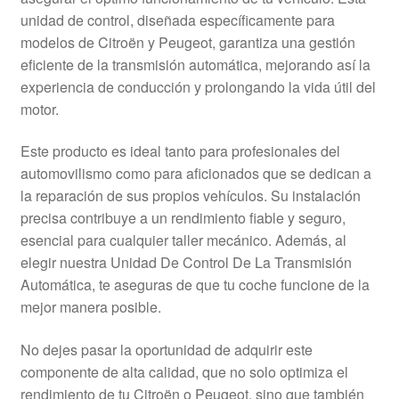
Mi cuenta
unidad de control, diseñada específicamente para
modelos de Citroën y Peugeot, garantiza una gestión
eficiente de la transmisión automática, mejorando así la
Pagos
experiencia de conducción y prolongando la vida útil del
motor.
Política de privacidad
Este producto es ideal tanto para profesionales del
Procedimiento de Reclamación
automovilismo como para aficionados que se dedican a
la reparación de sus propios vehículos. Su instalación
Queja
precisa contribuye a un rendimiento fiable y seguro,
esencial para cualquier taller mecánico. Además, al
Sobre nosotros
elegir nuestra Unidad De Control De La Transmisión
Automática, te aseguras de que tu coche funcione de la
Términos y Condiciones
mejor manera posible.
Transporte
No dejes pasar la oportunidad de adquirir este
componente de alta calidad, que no solo optimiza el
rendimiento de tu Citroën o Peugeot, sino que también