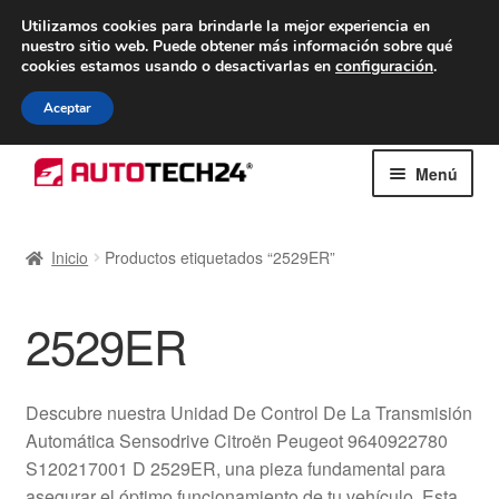
ENTREGA desde 7 EUR
Utilizamos cookies para brindarle la mejor experiencia en
nuestro sitio web.
Puede obtener más información sobre qué
De lunes a viernes de 9 a. m. a 4 p. m.
cookies estamos usando o desactivarlas en
configuración
.
900 933 246
Aceptar
Ir
Ir
Menú
a
al
la
contenido
Inicio
navegación
Inicio
Productos etiquetados “2529ER”
Caja registradora
2529ER
Carro
Contacto
Descubre nuestra Unidad De Control De La Transmisión
Automática Sensodrive Citroën Peugeot 9640922780
Envío al mundo entero
S120217001 D 2529ER, una pieza fundamental para
asegurar el óptimo funcionamiento de tu vehículo. Esta