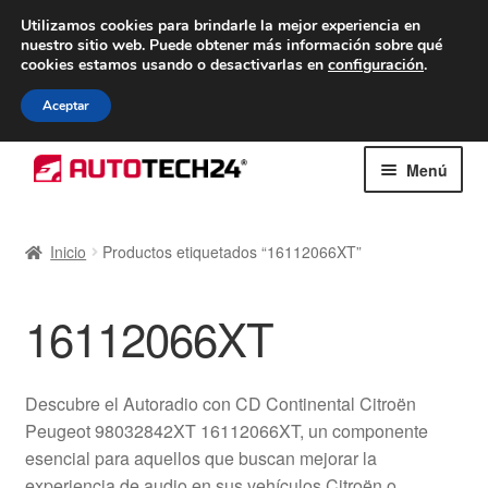
ENTREGA desde 7 EUR
Utilizamos cookies para brindarle la mejor experiencia en
nuestro sitio web.
Puede obtener más información sobre qué
De lunes a viernes de 9 a. m. a 4 p. m.
cookies estamos usando o desactivarlas en
configuración
.
900 933 246
Aceptar
Ir
Ir
Menú
a
al
la
contenido
Inicio
navegación
Inicio
Productos etiquetados “16112066XT”
Caja registradora
16112066XT
Carro
Contacto
Descubre el Autoradio con CD Continental Citroën
Peugeot 98032842XT 16112066XT, un componente
Envío al mundo entero
esencial para aquellos que buscan mejorar la
experiencia de audio en sus vehículos Citroën o