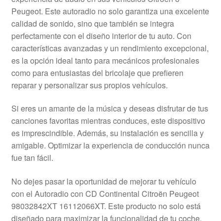
Mi cuenta
Peugeot. Este autoradio no solo garantiza una excelente
calidad de sonido, sino que también se integra
perfectamente con el diseño interior de tu auto. Con
Pagos
características avanzadas y un rendimiento excepcional,
es la opción ideal tanto para mecánicos profesionales
Política de privacidad
como para entusiastas del bricolaje que prefieren
reparar y personalizar sus propios vehículos.
Procedimiento de Reclamación
Si eres un amante de la música y deseas disfrutar de tus
Queja
canciones favoritas mientras conduces, este dispositivo
es imprescindible. Además, su instalación es sencilla y
Sobre nosotros
amigable. Optimizar la experiencia de conducción nunca
fue tan fácil.
Términos y Condiciones
No dejes pasar la oportunidad de mejorar tu vehículo
Transporte
con el Autoradio con CD Continental Citroën Peugeot
98032842XT 16112066XT. Este producto no solo está
diseñado para maximizar la funcionalidad de tu coche,