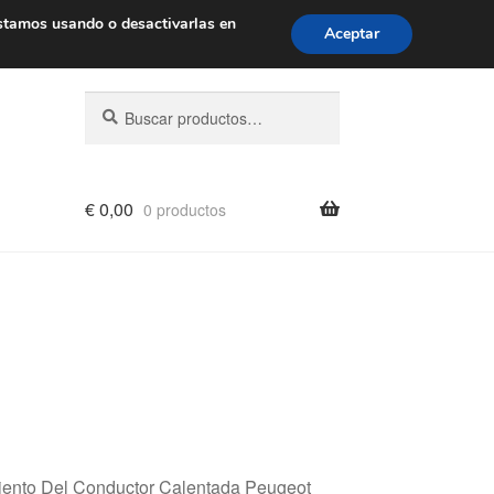
de 9 a. m. a 4 p. m.
900 933 246
stamos usando o desactivarlas en
Aceptar
Buscar
Buscar
por:
€
0,00
0 productos
Asiento Del Conductor Calentada Peugeot