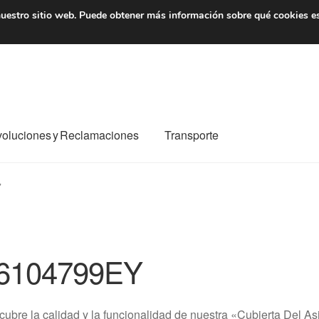
7 EUR
De lunes a viernes 
uestro sitio web.
Puede obtener más información sobre qué cookies e
oluciones y Reclamaciones
Transporte
o al mundo entero
Mi cuenta
Pagos
Política de privacidad
”
e nosotros
Términos y Condiciones
Transporte
6104799EY
ubre la calidad y la funcionalidad de nuestra «Cubierta Del 