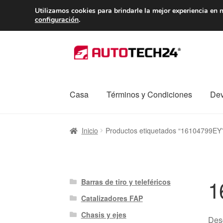
ENTREGA desde 
Utilizamos cookies para brindarle la mejor experiencia en n
configuración
.
Ir
Ir
a
al
la
contenido
navegación
Casa
Términos y Condiciones
Dev
Inicio
Caja registradora
Carro
Contacto
Enví
Inicio
Productos etiquetados “16104799EY
Procedimiento de Reclamación
Queja
Sobr
1
Barras de tiro y teleféricos
Catalizadores FAP
Chasis y ejes
Desc