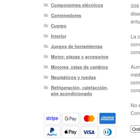
Componentes eléctricos
308 
dise
Contenedores
entu
Cuerpo
La c
Interior
conv
Juegos de herramientas
cond
Motor: piezas y accesorios
Aume
Motores, cajas de cambios
medi
Neumáticos y ruedas
comp
Refrigeración, calefacción,
cond
aire acondicionado
No e
Cond