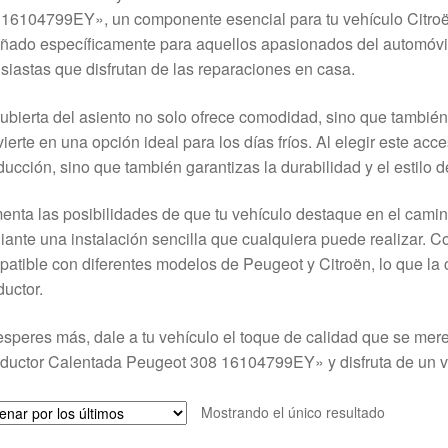
16104799EY», un componente esencial para tu vehículo Citroë
ñado específicamente para aquellos apasionados del automóvil
siastas que disfrutan de las reparaciones en casa.
ubierta del asiento no solo ofrece comodidad, sino que también 
ierte en una opción ideal para los días fríos. Al elegir este acc
ucción, sino que también garantizas la durabilidad y el estilo 
nta las posibilidades de que tu vehículo destaque en el camin
ante una instalación sencilla que cualquiera puede realizar. C
atible con diferentes modelos de Peugeot y Citroën, lo que la 
uctor.
speres más, dale a tu vehículo el toque de calidad que se mer
uctor Calentada Peugeot 308 16104799EY» y disfruta de un via
Mostrando el único resultado