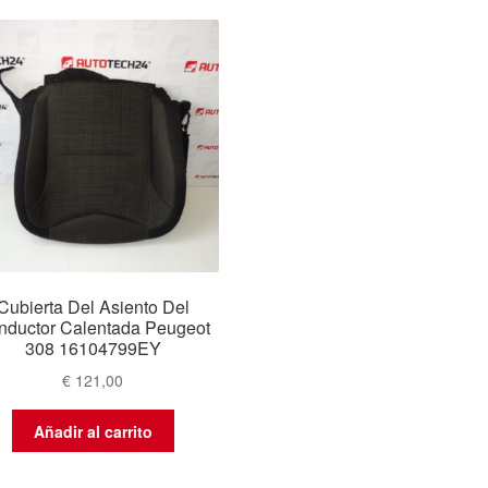
Cubierta Del Asiento Del
nductor Calentada Peugeot
308 16104799EY
€
121,00
Añadir al carrito