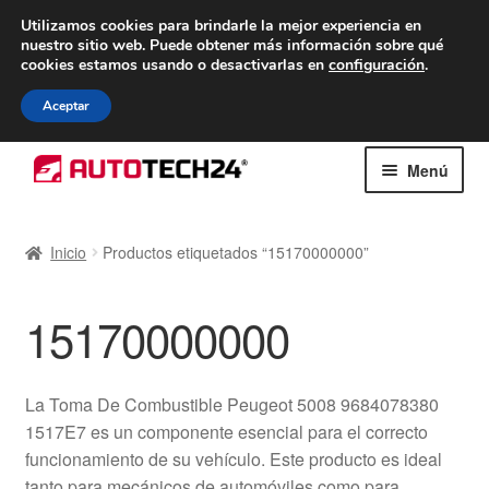
ENTREGA desde 7 EUR
Utilizamos cookies para brindarle la mejor experiencia en
nuestro sitio web.
Puede obtener más información sobre qué
De lunes a viernes de 9 a. m. a 4 p. m.
cookies estamos usando o desactivarlas en
configuración
.
900 933 246
Aceptar
Ir
Ir
Menú
a
al
la
contenido
Inicio
navegación
Inicio
Productos etiquetados “15170000000”
Caja registradora
15170000000
Carro
Contacto
La Toma De Combustible Peugeot 5008 9684078380
1517E7 es un componente esencial para el correcto
Envío al mundo entero
funcionamiento de su vehículo. Este producto es ideal
tanto para mecánicos de automóviles como para