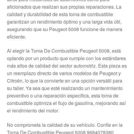
Mi cuenta
aficionados que realizan sus propias reparaciones. La
calidad y durabilidad de esta toma de combustible
garantizan un rendimiento óptimo y una larga vida útil,
Pagos
asegurando que su Peugeot 5008 funcione de manera
eficiente.
Política de privacidad
Al elegir la Toma De Combustible Peugeot 5008, está
Procedimiento de Reclamación
optando por un producto que cumple con los estándares
más altos de calidad del sector automotriz. Esta pieza es
Queja
un reemplazo directo de varios modelos de Peugeot y
Citroën, lo que la convierte en una opción versátil para
Sobre nosotros
su taller. Ya sea que esté realizando un mantenimiento
preventivo o una reparación específica, esta toma de
Términos y Condiciones
combustible optimiza el flujo de gasolina, mejorando así
el rendimiento del motor.
Transporte
No comprometa la calidad de su vehículo. Confíe en la
Toma De Combustible Peugeot 5008 9684078380