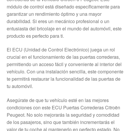
Mi cuenta
módulo de control está diseñado específicamente para
garantizar un rendimiento óptimo y una mayor
durabilidad. Si eres un mecánico profesional o un
Pagos
entusiasta del bricolaje en el mundo del automóvil, este
producto es perfecto para ti.
Política de privacidad
El ECU (Unidad de Control Electrónico) juega un rol
Procedimiento de Reclamación
crucial en el funcionamiento de las puertas correderas,
permitiendo un acceso fácil y conveniente al interior del
Queja
vehículo. Con una instalación sencilla, este componente
te permitirá restaurar la funcionalidad de las puertas de
Sobre nosotros
tu automóvil.
Términos y Condiciones
Asegúrate de que tu vehículo esté en las mejores
condiciones con este ECU Puertas Correderas Citroën
Transporte
Peugeot. No solo mejorarás la seguridad y comodidad
de los pasajeros, sino que también incrementarás el
valor de tu coche al mantenerlo en perfecto estado. No