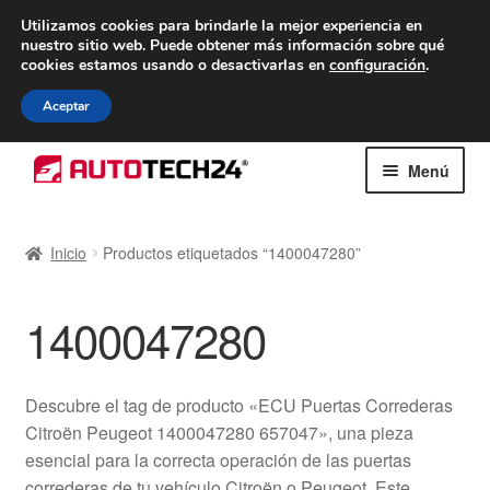
ENTREGA desde 7 EUR
Utilizamos cookies para brindarle la mejor experiencia en
nuestro sitio web.
Puede obtener más información sobre qué
De lunes a viernes de 9 a. m. a 4 p. m.
cookies estamos usando o desactivarlas en
configuración
.
900 933 246
Aceptar
Ir
Ir
Menú
a
al
la
contenido
Inicio
navegación
Inicio
Productos etiquetados “1400047280”
Caja registradora
1400047280
Carro
Contacto
Descubre el tag de producto «ECU Puertas Correderas
Citroën Peugeot 1400047280 657047», una pieza
Envío al mundo entero
esencial para la correcta operación de las puertas
correderas de tu vehículo Citroën o Peugeot. Este