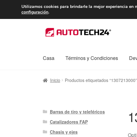
ENTREGA desde 
Utilizamos cookies para brindarle la mejor experiencia en n
configuración
.
Ir
Ir
a
al
la
contenido
navegación
Casa
Términos y Condiciones
Dev
Inicio
Caja registradora
Carro
Contacto
Enví
Inicio
Productos etiquetados “1307213000”
Procedimiento de Reclamación
Queja
Sobr
1
Barras de tiro y teleféricos
Catalizadores FAP
Chasis y ejes
Opti