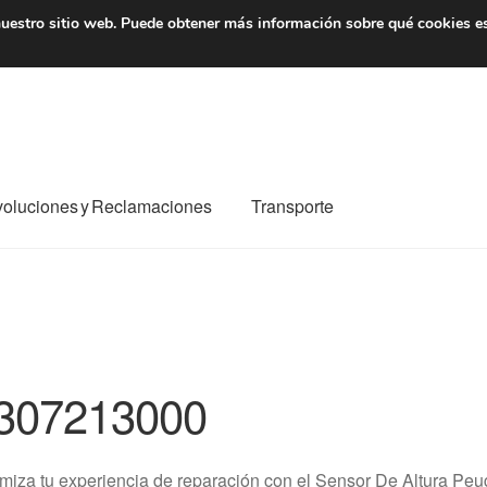
7 EUR
De lunes a viernes 
uestro sitio web.
Puede obtener más información sobre qué cookies e
oluciones y Reclamaciones
Transporte
o al mundo entero
Mi cuenta
Pagos
Política de privacidad
e nosotros
Términos y Condiciones
Transporte
307213000
miza tu experiencia de reparación con el Sensor De Altura P