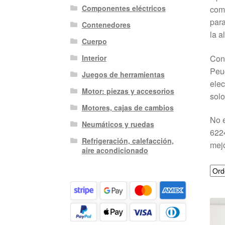
Componentes eléctricos
comp
para
Contenedores
la a
Cuerpo
Cons
Interior
Peug
Juegos de herramientas
elec
Motor: piezas y accesorios
solo
Motores, cajas de cambios
No e
Neumáticos y ruedas
6224
Refrigeración, calefacción,
mejo
aire acondicionado