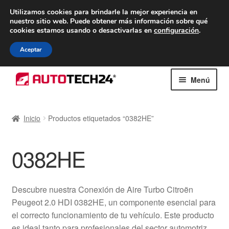
ENTREGA desde 7 EUR
Utilizamos cookies para brindarle la mejor experiencia en
nuestro sitio web.
Puede obtener más información sobre qué
De lunes a viernes de 9 a. m. a 4 p. m.
cookies estamos usando o desactivarlas en
configuración
.
900 933 246
Aceptar
Ir
Ir
Menú
a
al
la
contenido
Inicio
navegación
Inicio
Productos etiquetados “0382HE”
Caja registradora
0382HE
Carro
Contacto
Descubre nuestra Conexión de Aire Turbo Citroën
Peugeot 2.0 HDI 0382HE, un componente esencial para
Envío al mundo entero
el correcto funcionamiento de tu vehículo. Este producto
es ideal tanto para profesionales del sector automotriz