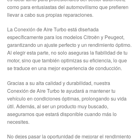
Mi cuenta
como para entusiastas del automovilismo que prefieren
llevar a cabo sus propias reparaciones.
Pagos
La Conexión de Aire Turbo está diseñada
específicamente para los modelos Citroën y Peugeot,
Política de privacidad
garantizando un ajuste perfecto y un rendimiento óptimo.
Al elegir esta parte, no solo aseguras la fiabilidad de tu
Procedimiento de Reclamación
motor, sino que también optimizas su eficiencia, lo que
se traduce en una mejor experiencia de conducción.
Queja
Gracias a su alta calidad y durabilidad, nuestra
Sobre nosotros
Conexión de Aire Turbo te ayudará a mantener tu
vehículo en condiciones óptimas, prolongando su vida
Términos y Condiciones
útil. Además, al ser un producto muy buscado,
aseguramos que estará disponible cuando más lo
Transporte
necesites.
No dejes pasar la oportunidad de mejorar el rendimiento