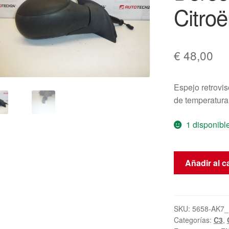
Citro
€
48,00
Espejo retrovi
de temperatura
1 disponibl
Espejo
Añadir al ca
Retrovisor
Derecho
Eléctrico
Citroën
SKU:
5658-AK7_
Categorías:
C3
,
C3