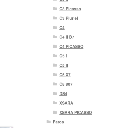
C3 Picasso
C3 Pluriel
C4
C4 II B7
C4 PICASSO
C5 I
C5 II
C5 X7
C8 807
DS4
XSARA
XSARA PICASSO
Faros