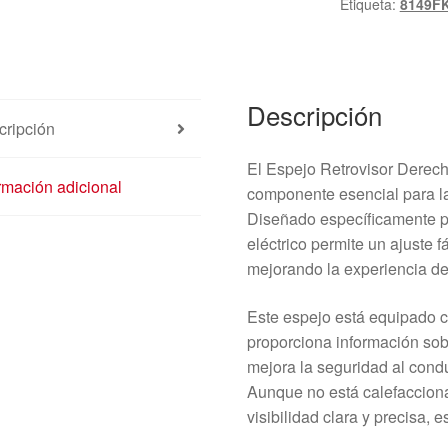
Etiqueta:
8149F
8149FK
cantidad
Descripción
cripción
El Espejo Retrovisor Derech
rmación adicional
componente esencial para la
Diseñado específicamente p
eléctrico permite un ajuste fá
mejorando la experiencia d
Este espejo está equipado c
proporciona información sob
mejora la seguridad al condu
Aunque no está calefacciona
visibilidad clara y precisa, 