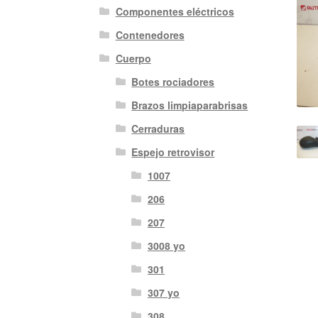
Componentes eléctricos
Contenedores
Cuerpo
Botes rociadores
Brazos limpiaparabrisas
Cerraduras
Espejo retrovisor
1007
206
207
3008 yo
301
307 yo
308