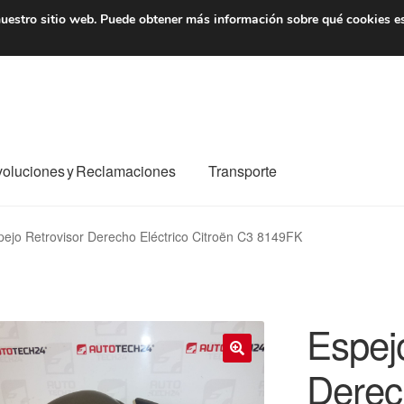
7 EUR
De lunes a viernes 
uestro sitio web.
Puede obtener más información sobre qué cookies e
oluciones y Reclamaciones
Transporte
o al mundo entero
Mi cuenta
Pagos
Política de privacidad
pejo Retrovisor Derecho Eléctrico Citroën C3 8149FK
e nosotros
Términos y Condiciones
Transporte
Espej
Derec
🔍