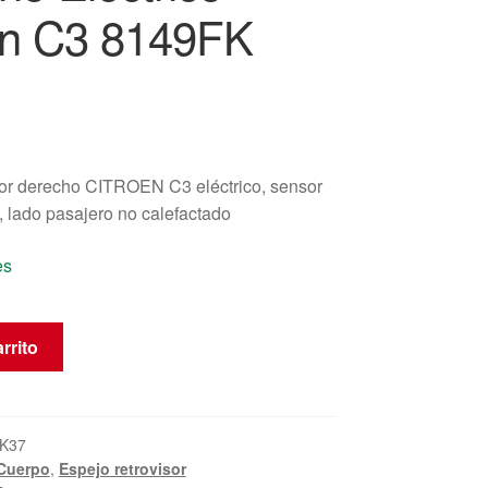
ën C3 8149FK
sor derecho CITROEN C3 eléctrico, sensor
, lado pasajero no calefactado
es
rrito
K37
Cuerpo
,
Espejo retrovisor