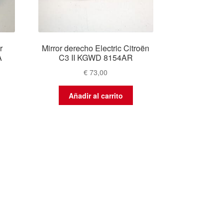
r
Mirror derecho Electric Citroën
A
C3 II KGWD 8154AR
€
73,00
Añadir al carrito