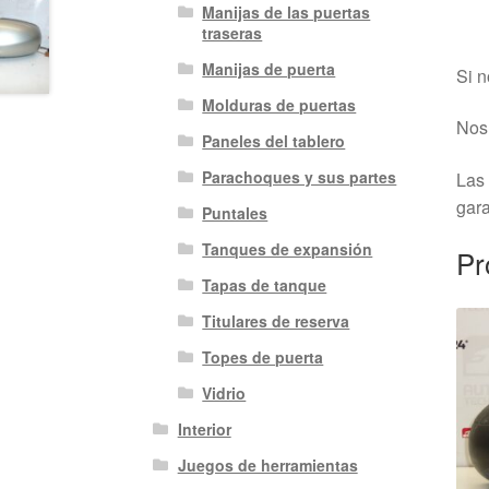
Manijas de las puertas
traseras
Manijas de puerta
Si n
Molduras de puertas
Nos 
Paneles del tablero
Parachoques y sus partes
Las 
gara
Puntales
Tanques de expansión
Pr
Tapas de tanque
Titulares de reserva
Topes de puerta
Vidrio
Interior
Juegos de herramientas