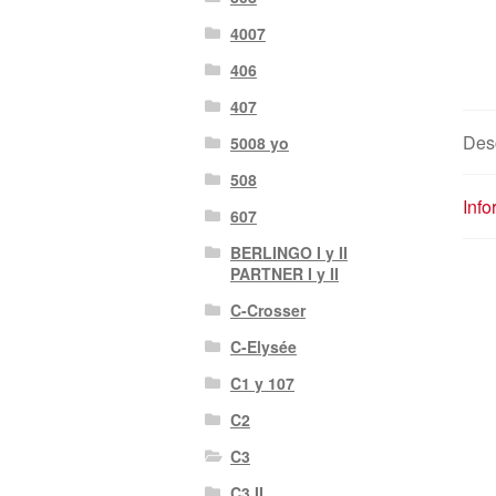
4007
406
407
Des
5008 yo
508
Info
607
BERLINGO I y II
PARTNER I y II
C-Crosser
C-Elysée
C1 y 107
C2
C3
C3 II