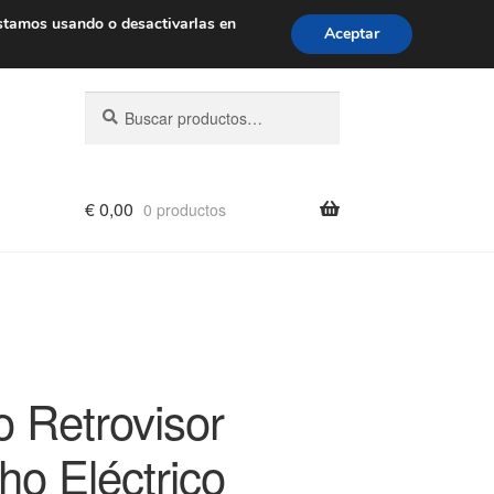
de 9 a. m. a 4 p. m.
900 933 246
stamos usando o desactivarlas en
Aceptar
Buscar
Buscar
por:
€
0,00
0 productos
o Retrovisor
ho Eléctrico