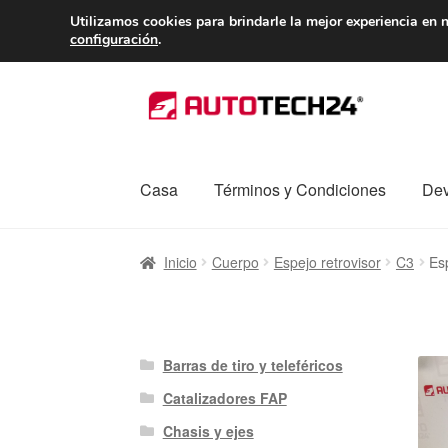
ENTREGA desde 
Utilizamos cookies para brindarle la mejor experiencia en n
configuración
.
Ir
Ir
a
al
la
contenido
navegación
Casa
Términos y Condiciones
Dev
Inicio
Caja registradora
Carro
Contacto
Enví
Inicio
Cuerpo
Espejo retrovisor
C3
Es
Procedimiento de Reclamación
Queja
Sobr
Barras de tiro y teleféricos
Catalizadores FAP
Chasis y ejes