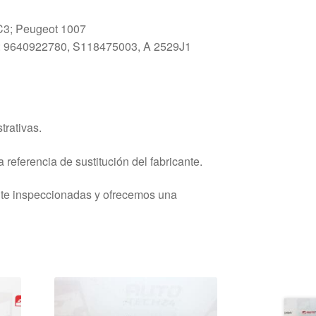
C3; Peugeot 1007
: 9640922780, S118475003, A 2529J1
trativas.
 referencia de sustitución del fabricante.
nte inspeccionadas y ofrecemos una