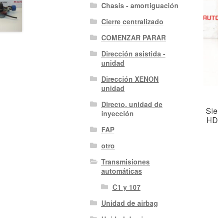
Chasis - amortiguación
Cierre centralizado
COMENZAR PARAR
Dirección asistida -
unidad
Dirección XENON
unidad
Directo. unidad de
Sie
inyección
HD
FAP
otro
Transmisiones
automáticas
C1 y 107
Unidad de airbag