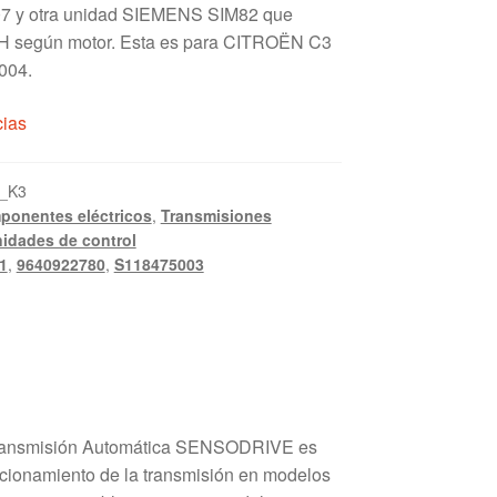
 y otra unidad SIEMENS SIM82 que
H según motor. Esta es para CITROËN C3
004.
cias
_K3
ponentes eléctricos
,
Transmisiones
idades de control
1
,
9640922780
,
S118475003
Transmisión Automática SENSODRIVE es
uncionamiento de la transmisión en modelos