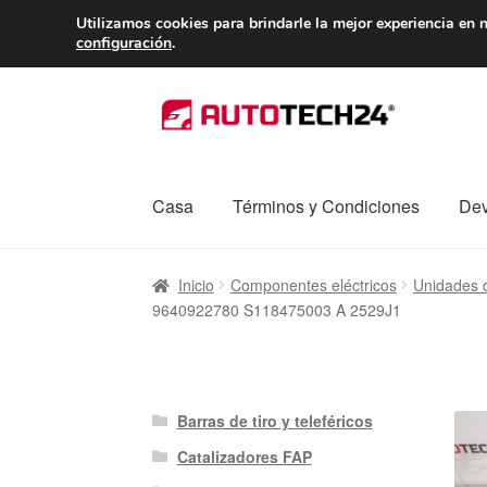
ENTREGA desde 
Utilizamos cookies para brindarle la mejor experiencia en n
configuración
.
Ir
Ir
a
al
la
contenido
navegación
Casa
Términos y Condiciones
Dev
Inicio
Caja registradora
Carro
Contacto
Enví
Inicio
Componentes eléctricos
Unidades d
9640922780 S118475003 A 2529J1
Procedimiento de Reclamación
Queja
Sobr
Barras de tiro y teleféricos
Catalizadores FAP