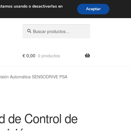
de 9 a. m. a 4 p. m.
900 933 246
stamos usando o desactivarlas en
Aceptar
Buscar
Buscar
por:
€
0,00
0 productos
smisión Automática SENSODRIVE PSA
d de Control de