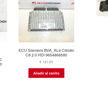
ECU Siemens BVA_AL4 Citroën
a
C8 2.0 HDI 9654868580
0
€
121,00
0
Añadir al carrito