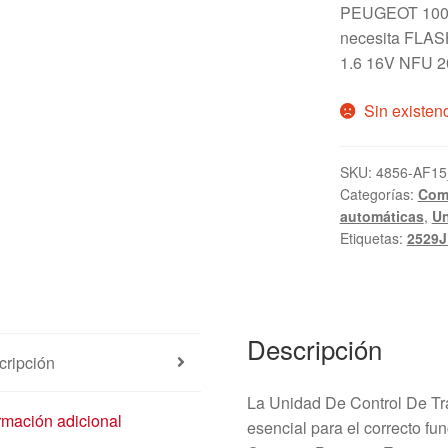
PEUGEOT 1007
necesita FLAS
1.6 16V NFU 2
Sin existen
SKU:
4856-AF15
Categorías:
Com
automáticas
,
Un
Etiquetas:
2529J
Descripción
cripción
La Unidad De Control De 
rmación adicional
esencial para el correcto f