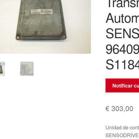
Trans
Autom
SENS
9640
S1184
Notificar c
€
303,00
Unidad de cont
SENSODRIVE p