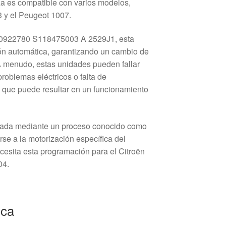
za es compatible con varios modelos,
3 y el Peugeot 1007.
40922780 S118475003 A 2529J1, esta
ión automática, garantizando un cambio de
A menudo, estas unidades pueden fallar
problemas eléctricos o falta de
 que puede resultar en un funcionamiento
mada mediante un proceso conocido como
se a la motorización específica del
ecesita esta programación para el Citroën
04.
ica