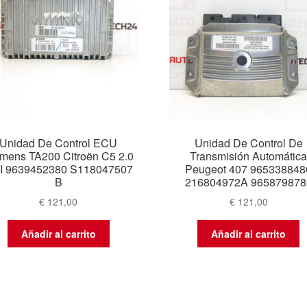
Unidad De Control ECU
Unidad De Control De
mens TA200 Citroën C5 2.0
Transmisión Automátic
I 9639452380 S118047507
Peugeot 407 965338848
B
216804972A 965879878
€
121,00
€
121,00
Añadir al carrito
Añadir al carrito