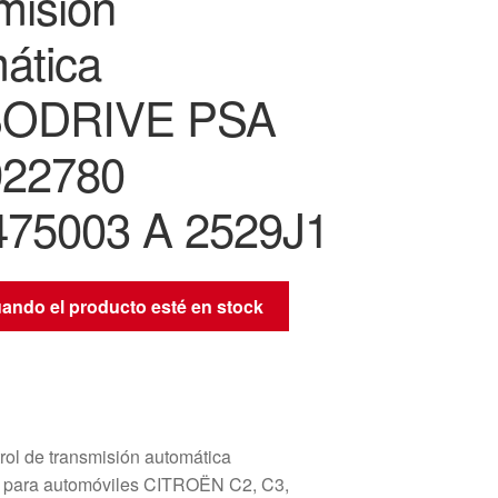
misión
ática
ODRIVE PSA
922780
75003 A 2529J1
uando el producto esté en stock
rol de transmisión automática
ara automóviles CITROËN C2, C3,