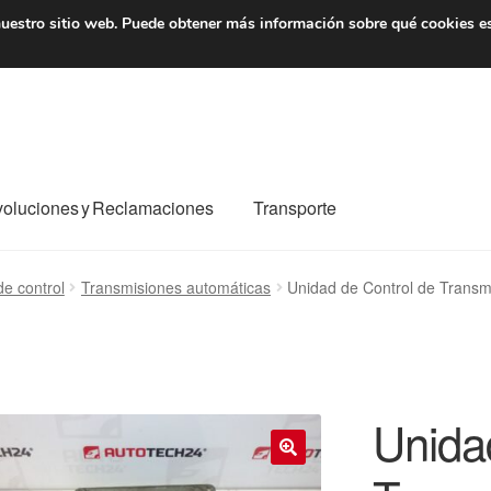
7 EUR
De lunes a viernes 
uestro sitio web.
Puede obtener más información sobre qué cookies e
oluciones y Reclamaciones
Transporte
o al mundo entero
Mi cuenta
Pagos
Política de privacidad
e control
Transmisiones automáticas
Unidad de Control de Tran
e nosotros
Términos y Condiciones
Transporte
Unida
🔍