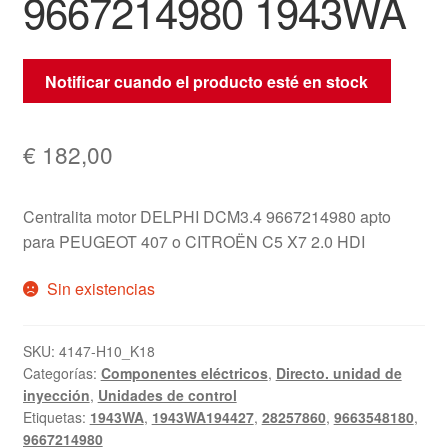
9667214980 1943WA
Notificar cuando el producto esté en stock
€
182,00
Centralita motor DELPHI DCM3.4 9667214980 apto
para PEUGEOT 407 o CITROËN C5 X7 2.0 HDI
Sin existencias
SKU:
4147-H10_K18
Categorías:
Componentes eléctricos
,
Directo. unidad de
inyección
,
Unidades de control
Etiquetas:
1943WA
,
1943WA194427
,
28257860
,
9663548180
,
9667214980