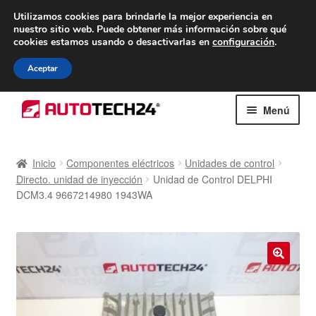
ENTREGA desde 7 EUR
Utilizamos cookies para brindarle la mejor experiencia en
nuestro sitio web.
Puede obtener más información sobre qué
De lunes a viernes de 9 a. m. a 4 p. m.
cookies estamos usando o desactivarlas en
configuración
.
900 933 246
Aceptar
Ir
Ir
Menú
a
al
la
contenido
Inicio
navegación
Inicio
Componentes eléctricos
Unidades de control
Directo. unidad de inyección
Unidad de Control DELPHI
Caja registradora
DCM3.4 9667214980 1943WA
Carro
Contacto
🔍
Envío al mundo entero