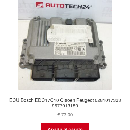
ECU Bosch EDC17C10 Citroën Peugeot 0281017333
9677013180
€
73,00
Añadir al carrito