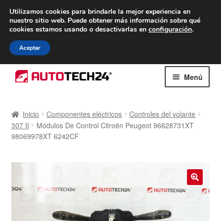
ENTREGA desde 7 EUR
Utilizamos cookies para brindarle la mejor experiencia en
nuestro sitio web.
Puede obtener más información sobre qué
De lunes a viernes de 9 a. m. a 4 p. m.
cookies estamos usando o desactivarlas en
configuración
.
900 933 246
Aceptar
Ir
Ir
Menú
a
al
la
contenido
Inicio
navegación
Inicio
Componentes eléctricos
Controles del volante
307 II
Módulos De Control Citroën Peugeot 96628731XT
Caja registradora
98069978XT 6242CF
Carro
Contacto
🔍
Envío al mundo entero