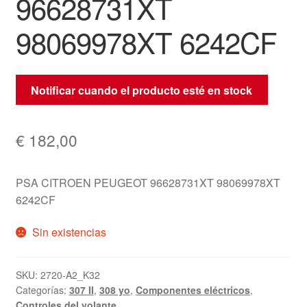
96628731XT
98069978XT 6242CF
Notificar cuando el producto esté en stock
€
182,00
PSA CITROEN PEUGEOT 96628731XT 98069978XT
6242CF
Sin existencias
SKU:
2720-A2_K32
Categorías:
307 II
,
308 yo
,
Componentes eléctricos
,
Controles del volante