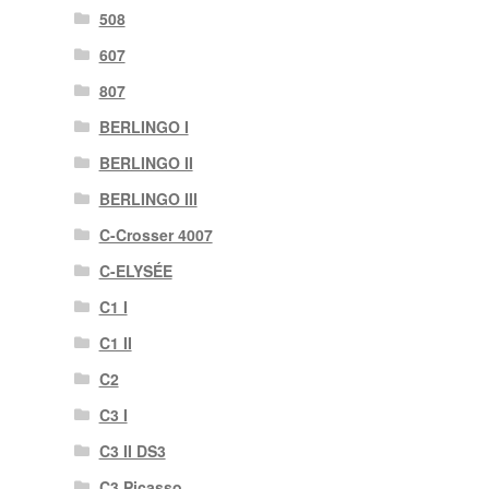
508
607
807
BERLINGO I
BERLINGO II
BERLINGO III
C-Crosser 4007
C-ELYSÉE
C1 I
C1 II
C2
C3 I
C3 II DS3
C3 Picasso