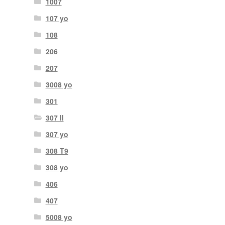
1007
107 yo
108
206
207
3008 yo
301
307 II
307 yo
308 T9
308 yo
406
407
5008 yo