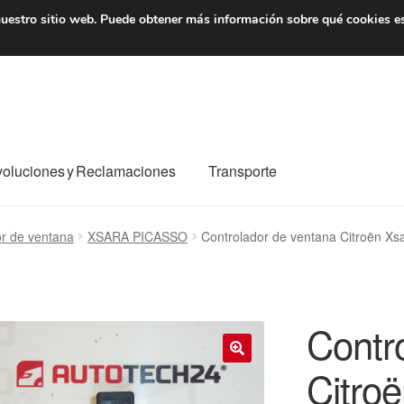
7 EUR
De lunes a viernes 
uestro sitio web.
Puede obtener más información sobre qué cookies e
oluciones y Reclamaciones
Transporte
o al mundo entero
Mi cuenta
Pagos
Política de privacidad
or de ventana
XSARA PICASSO
Controlador de ventana Citroën Xs
e nosotros
Términos y Condiciones
Transporte
Contr
Citro
🔍