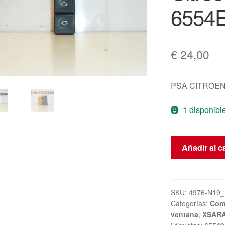
6554
€
24,00
PSA CITROEN
1 disponibl
Controlador
Añadir al ca
de
ventana
Citroën
Xsara
SKU:
4976-N19_
Categorías:
Com
Picasso
ventana
,
XSARA
6554E1