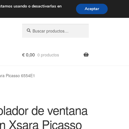
de 9 a. m. a 4 p. m.
900 933 246
stamos usando o desactivarlas en
Aceptar
Buscar
Buscar
por:
€
0,00
0 productos
ara Picasso 6554E1
olador de ventana
ën Xsara Picasso