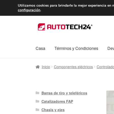
ENTREGA desde 
Utilizamos cookies para brindarle la mejor experiencia en n
configuración
.
Ir
Ir
a
al
la
contenido
navegación
Casa
Términos y Condiciones
Dev
Inicio
Caja registradora
Carro
Contacto
Enví
Inicio
Componentes eléctricos
Controlad
Procedimiento de Reclamación
Queja
Sobr
Barras de tiro y teleféricos
Catalizadores FAP
Chasis y ejes