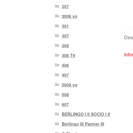
207
3008 yo
301
307
Des
308
Info
308 T9
406
407
5008 yo
508
607
BERLINGO I II SOCIO I II
Berlingo III Partner III