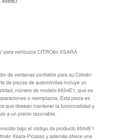
,
6554E1
AV para vehículos CITROën XSARA
or de ventanas confiable para su Citroën
ta de piezas de automóviles incluye un
calidad, número de modelo 6554E1, que es
reparaciones o reemplazos. Esta pieza es
os que desean mantener la funcionalidad y
culo a un precio razonable.
onocido bajo el código de producto 6554E1
Citroën Xsara Picasso y además ofrece una