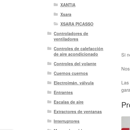
XANTIA
Xsara
XSARA PICASSO
Controladores de
ventiladores
Controles de calefacción
de aire acondicionado
Si n
Controles del volante
Nos 
Cuernos cuernos
Las 
Electroimán. válvula
gara
Entrantes
Pr
Escalas de aire
Extractores de ventanas
Interruptores