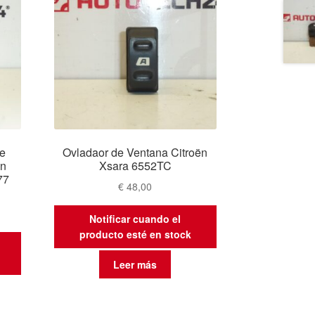
De
Ovladaor de Ventana Citroën
ën
Xsara 6552TC
77
€
48,00
Notificar cuando el
producto esté en stock
Leer más