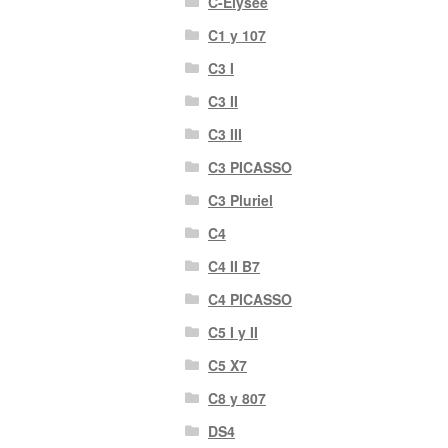
C-Elysée
C1 y 107
C3 I
C3 II
C3 III
C3 PICASSO
C3 Pluriel
C4
C4 II B7
C4 PICASSO
C5 I y II
C5 X7
C8 y 807
DS4