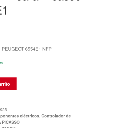
E1
 PEUGEOT 6554E1 NFP
es
rrito
K25
ponentes eléctricos
,
Controlador de
 PICASSO