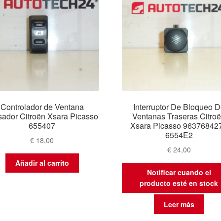
Controlador de Ventana
Interruptor De Bloqueo 
sador Citroën Xsara Picasso
Ventanas Traseras Citro
655407
Xsara Picasso 96376842
6554E2
€
18,00
€
24,00
Añadir al carrito
Notificar cuando el
producto esté en stock
Leer más