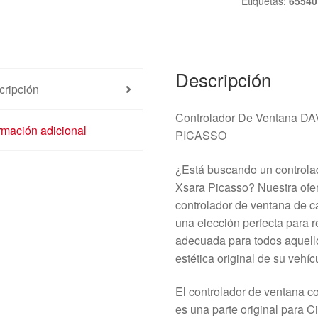
Etiquetas:
65540
cantidad
Descripción
cripción
Controlador De Ventana D
rmación adicional
PICASSO
¿Está buscando un controlad
Xsara Picasso? Nuestra ofer
controlador de ventana de 
una elección perfecta para 
adecuada para todos aquell
estética original de su vehí
El controlador de ventana c
es una parte original para 