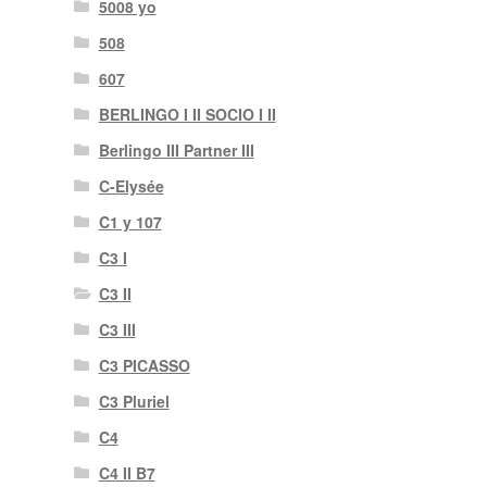
5008 yo
508
607
BERLINGO I II SOCIO I II
Berlingo III Partner III
C-Elysée
C1 y 107
C3 I
C3 II
C3 III
C3 PICASSO
C3 Pluriel
C4
C4 II B7