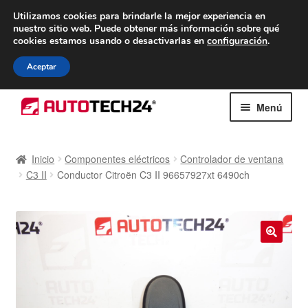
ENTREGA desde 7 EUR
Utilizamos cookies para brindarle la mejor experiencia en
nuestro sitio web.
Puede obtener más información sobre qué
De lunes a viernes de 9 a. m. a 4 p. m.
cookies estamos usando o desactivarlas en
configuración
.
900 933 246
Aceptar
Ir
Ir
Menú
a
al
la
contenido
Inicio
navegación
Inicio
Componentes eléctricos
Controlador de ventana
C3 II
Conductor Citroën C3 II 96657927xt 6490ch
Caja registradora
Carro
Contacto
🔍
Envío al mundo entero