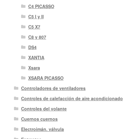
C4 PICASSO
C5 I y II
C5 X7
C8 y 807
DS4
XANTIA
Xsara
XSARA PICASSO
Controladores de ventiladores
Controles de calefacción de aire acondicionado
Controles del volante
Cuernos cuernos
Electroimán. válvula