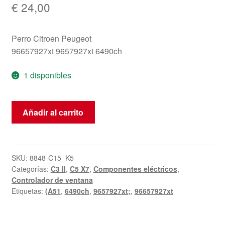
€
24,00
Perro Citroen Peugeot
96657927xt 9657927xt 6490ch
1 disponibles
Conductor
Añadir al carrito
Citroën
C3
II
96657927xt
SKU:
8848-C15_K5
Categorías:
C3 II
,
C5 X7
,
Componentes eléctricos
,
6490ch
Controlador de ventana
cantidad
Etiquetas:
(A51
,
6490ch
,
9657927xt;
,
96657927xt