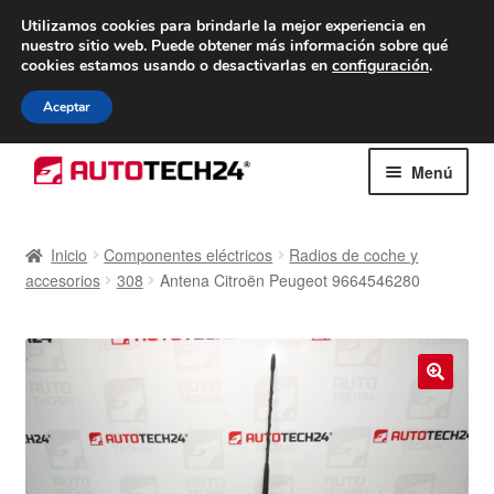
ENTREGA desde 7 EUR
Utilizamos cookies para brindarle la mejor experiencia en
nuestro sitio web.
Puede obtener más información sobre qué
De lunes a viernes de 9 a. m. a 4 p. m.
cookies estamos usando o desactivarlas en
configuración
.
900 933 246
Aceptar
Ir
Ir
Menú
a
al
la
contenido
Inicio
navegación
Inicio
Componentes eléctricos
Radios de coche y
accesorios
308
Antena Citroën Peugeot 9664546280
Caja registradora
Carro
Contacto
🔍
Envío al mundo entero