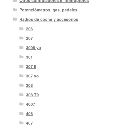
Otros controladores e interruptores
Potenciómetros, gas. pedales
Radios de coche y accesorios
206
207
3008 yo
301
307 II
307 yo
308
308 T9
4007
406
407