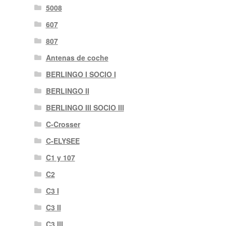
5008
607
807
Antenas de coche
BERLINGO I SOCIO I
BERLINGO II
BERLINGO III SOCIO III
C-Crosser
C-ELYSEE
C1 y 107
C2
C3 I
C3 II
C3 III