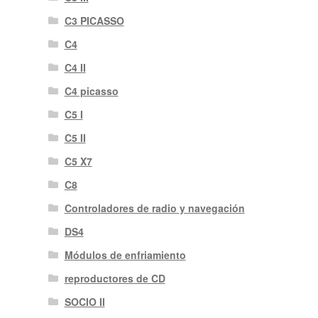
C3 PICASSO
C4
C4 II
C4 picasso
C5 I
C5 II
C5 X7
C8
Controladores de radio y navegación
DS4
Módulos de enfriamiento
reproductores de CD
SOCIO II