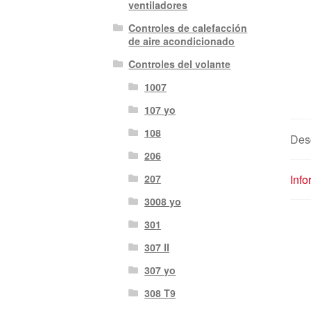
ventiladores
Controles de calefacción
de aire acondicionado
Controles del volante
1007
107 yo
108
Des
206
Info
207
3008 yo
301
307 II
307 yo
308 T9