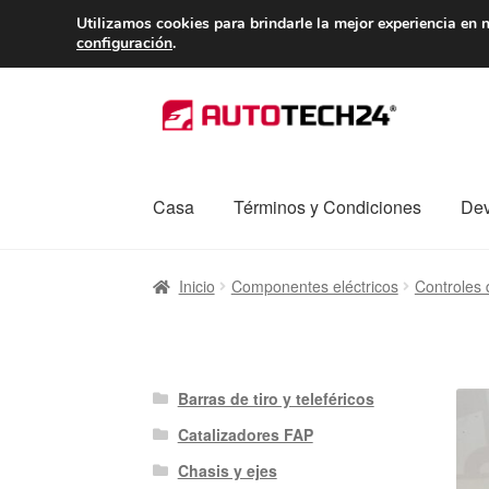
ENTREGA desde 
Utilizamos cookies para brindarle la mejor experiencia en n
configuración
.
Ir
Ir
a
al
la
contenido
navegación
Casa
Términos y Condiciones
Dev
Inicio
Caja registradora
Carro
Contacto
Enví
Inicio
Componentes eléctricos
Controles 
Procedimiento de Reclamación
Queja
Sobr
Barras de tiro y teleféricos
Catalizadores FAP
Chasis y ejes