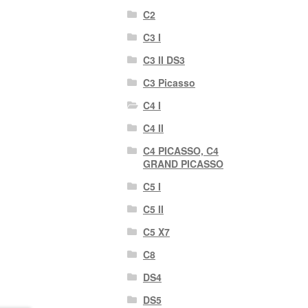
C2
C3 I
C3 II DS3
C3 Picasso
C4 I
C4 II
C4 PICASSO, C4
GRAND PICASSO
C5 I
C5 II
C5 X7
C8
DS4
DS5