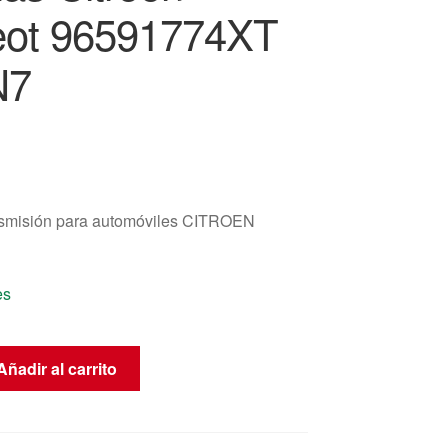
ot 96591774XT
N7
nsmisión para automóviles CITROEN
es
Añadir al carrito