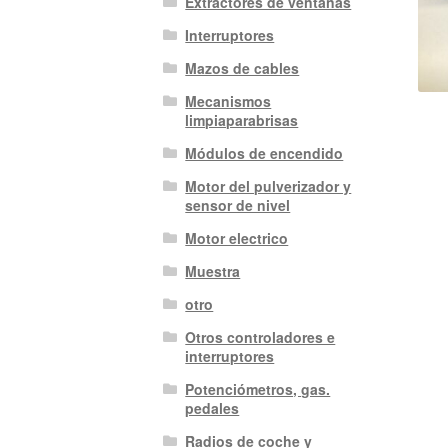
Extractores de ventanas
Interruptores
Mazos de cables
Mecanismos
limpiaparabrisas
Módulos de encendido
Motor del pulverizador y
sensor de nivel
Motor electrico
Muestra
otro
Otros controladores e
interruptores
Potenciómetros, gas.
pedales
Radios de coche y