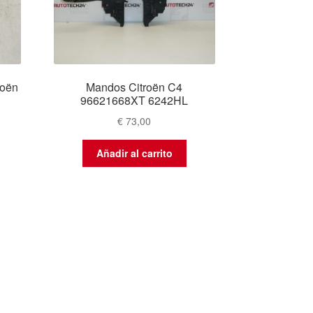
roën
Mandos Citroën C4
96621668XT 6242HL
€
73,00
Añadir al carrito