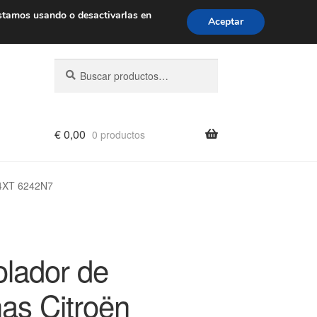
de 9 a. m. a 4 p. m.
900 933 246
stamos usando o desactivarlas en
Aceptar
Buscar
Buscar
por:
€
0,00
0 productos
74XT 6242N7
olador de
as Citroën