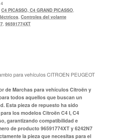
14
,
C4 PICASSO, C4 GRAND PICASSO
,
éctricos
,
Controles del volante
N7
,
96591774XT
 cambio para vehículos CITROEN PEUGEOT
r de Marchas para vehículos Citroën y
l para todos aquellos que buscan un
ad. Esta pieza de repuesto ha sido
para los modelos Citroën C4 I, C4
o, garantizando compatibilidad e
número de producto 96591774XT y 6242N7
actamente la pieza que necesitas para el