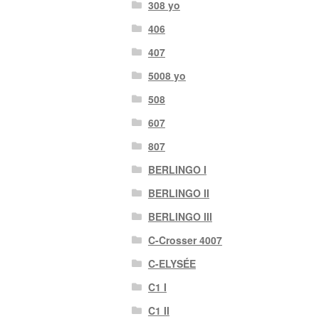
308 yo
406
407
5008 yo
508
607
807
BERLINGO I
BERLINGO II
BERLINGO III
C-Crosser 4007
C-ELYSÉE
C1 I
C1 II