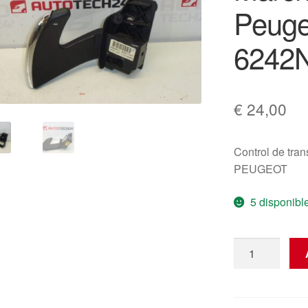
Peuge
6242
€
24,00
Control de tra
PEUGEOT
5 disponibl
Controlador
de
Marchas
Citroën