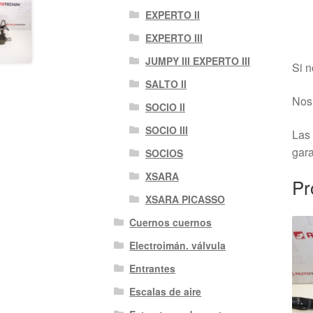
EXPERTO II
EXPERTO III
JUMPY III EXPERTO III
Si n
SALTO II
Nos 
SOCIO II
SOCIO III
Las 
gara
SOCIOS
XSARA
Pr
XSARA PICASSO
Cuernos cuernos
Electroimán. válvula
Entrantes
Escalas de aire