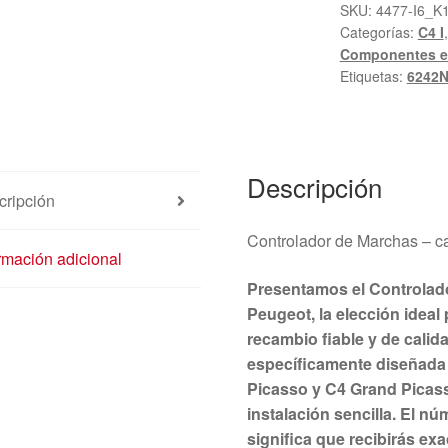
Peugeot
SKU:
4477-I6_K
Categorías:
C4 I
96591774XT
Componentes el
6242N7
Etiquetas:
6242
cantidad
Descripción
cripción
Controlador de Marchas –
rmación adicional
Presentamos el Controlado
Peugeot, la elección idea
recambio fiable y de calid
específicamente diseñada 
Picasso y C4 Grand Picass
instalación sencilla. El 
significa que recibirás ex