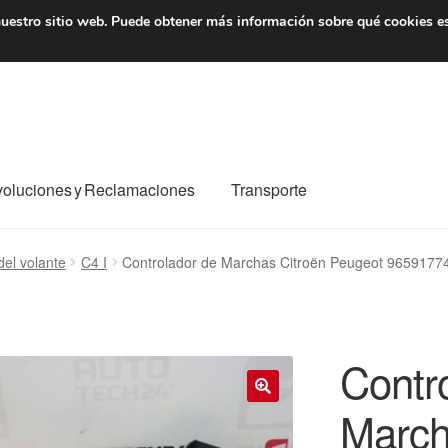
7 EUR
De lunes a viernes 
uestro sitio web.
Puede obtener más información sobre qué cookies e
oluciones y Reclamaciones
Transporte
o al mundo entero
Mi cuenta
Pagos
Política de privacidad
del volante
C4 I
Controlador de Marchas Citroën Peugeot 965917
e nosotros
Términos y Condiciones
Transporte
Contr
March
🔍