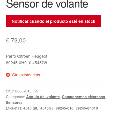
Sensor de volante
Notificar cuando el producto esté en stock
€
73,00
Perro Citroen Peugeot
89245-0H010 4545G8
Sin existencias
SKU:
8868-C10_K5
Categorías:
Ángulo del volante
,
Componentes eléctricos
,
Sensores
Etiquetas:
4545.g8;
,
4545G8
,
89245-010
,
89245-0h010