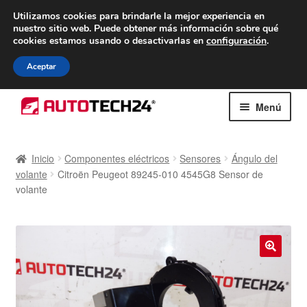
ENTREGA desde 7 EUR
Utilizamos cookies para brindarle la mejor experiencia en
nuestro sitio web.
Puede obtener más información sobre qué
De lunes a viernes de 9 a. m. a 4 p. m.
cookies estamos usando o desactivarlas en
configuración
.
900 933 246
Aceptar
Ir
Ir
Menú
a
al
la
contenido
Inicio
navegación
Inicio
Componentes eléctricos
Sensores
Ángulo del
volante
Citroën Peugeot 89245-010 4545G8 Sensor de
Caja registradora
volante
Carro
Contacto
🔍
Envío al mundo entero