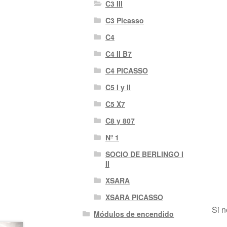
C3 III
C3 Picasso
C4
C4 II B7
C4 PICASSO
C5 I y II
C5 X7
C8 y 807
Nº 1
SOCIO DE BERLINGO I
II
XSARA
XSARA PICASSO
Si n
Módulos de encendido