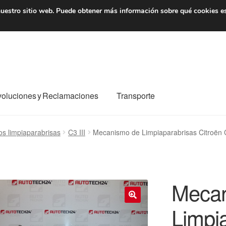
7 EUR
De lunes a viernes 
uestro sitio web.
Puede obtener más información sobre qué cookies e
oluciones y Reclamaciones
Transporte
o al mundo entero
Mi cuenta
Pagos
Política de privacidad
s limpiaparabrisas
C3 III
Mecanismo de Limpiaparabrisas Citroën 
e nosotros
Términos y Condiciones
Transporte
Mecan
Limpi
🔍