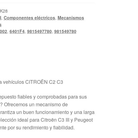
_K28
I
,
Componentes eléctricos
,
Mecanismos
s
002
,
6401F4
,
9815497780
,
981549780
ara vehículos CITROËN C2 C3
epuesto fiables y comprobadas para sus
ot? Ofrecemos un mecanismo de
rantiza un buen funcionamiento y una larga
elección ideal para Citroën C3 III y Peugeot
e por su rendimiento y fiabilidad.