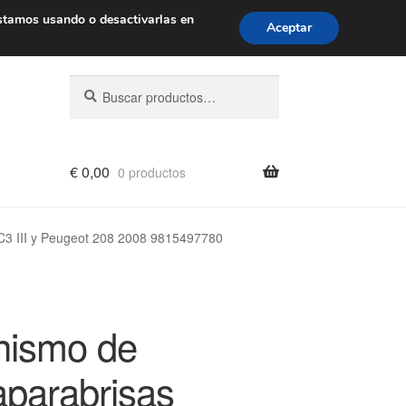
de 9 a. m. a 4 p. m.
900 933 246
stamos usando o desactivarlas en
Aceptar
Buscar
Buscar
por:
€
0,00
0 productos
C3 III y Peugeot 208 2008 9815497780
ismo de
aparabrisas