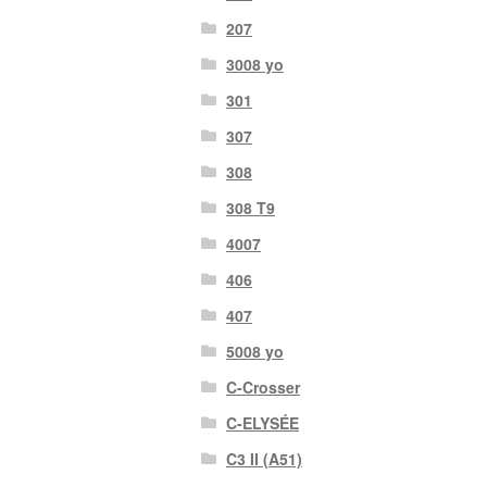
207
3008 yo
301
307
308
308 T9
4007
406
407
5008 yo
C-Crosser
C-ELYSÉE
C3 II (A51)