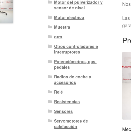
Motor del pulverizador y
Nos 
sensor de nivel
Motor electrico
Las 
gara
Muestra
otro
Pr
Otros controladores e
interruptores
Potenciómetros, gas.
pedales
Radios de coche y
accesorios
Relé
Resistencias
Sensores
Servomotores de
calefacción
Mec