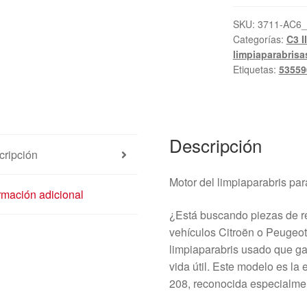
Citroën
C3
SKU:
3711-AC6
Categorías:
C3 II
III
limpiaparabrisa
y
Etiquetas:
53559
Peugeot
208
2008
9815497780
Descripción
cantidad
cripción
Motor del limpiaparabris p
rmación adicional
¿Está buscando piezas de r
vehículos Citroën o Peuge
limpiaparabris usado que ga
vida útil. Este modelo es la 
208, reconocida especialment