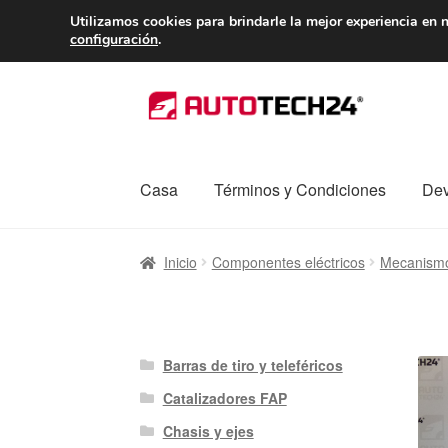
ENTREGA desde 
Utilizamos cookies para brindarle la mejor experiencia en n
configuración
.
Ir
Ir
a
al
la
contenido
navegación
Casa
Términos y Condiciones
Dev
Inicio
Caja registradora
Carro
Contacto
Enví
Inicio
Componentes eléctricos
Mecanismo
Procedimiento de Reclamación
Queja
Sobr
Barras de tiro y teleféricos
Catalizadores FAP
Chasis y ejes