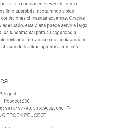
bris es un componente esencial para el
los limpiaparabris, asegurando vistas
n condiciones climáticas adversas. Gracias
y adecuado, esta pieza puede servir a largo
al es fundamental para su seguridad al
nte revisar el mecanismo de limpiaparabris
nal, cuando los limpiaparabris son más
ica
 Peugeot
II, Peugeot 208
o:
9815497780, 53559002, 6401F4
 CITROËN PEUGEOT