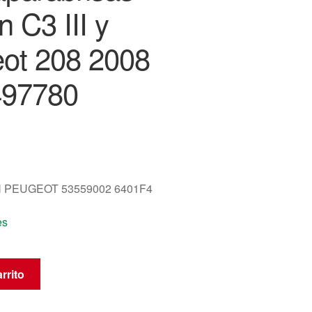
n C3 III y
ot 208 2008
497780
 PEUGEOT 53559002 6401F4
es
rrito
as