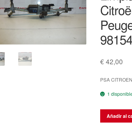
Citroë
Peuge
9815
€
42,00
PSA CITROEN
1 disponibl
Mecanismo
Añadir al ca
de
Limpiaparabris