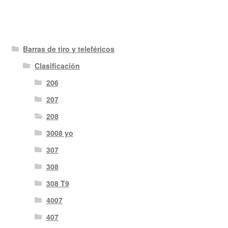
Barras de tiro y teleféricos
Clasificación
206
207
208
3008 yo
307
308
308 T9
4007
407