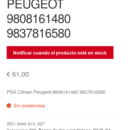
PEUGEOT
9808161480
9837816580
Notificar cuando el producto esté en stock
€
61,00
PSA Citroen Peugeot 9808161480 9837816580
Sin existencias
SKU:
8446-A13_K27
Categorías:
208
,
Barras de tiro y teleféricos
,
C3 III
,
C4