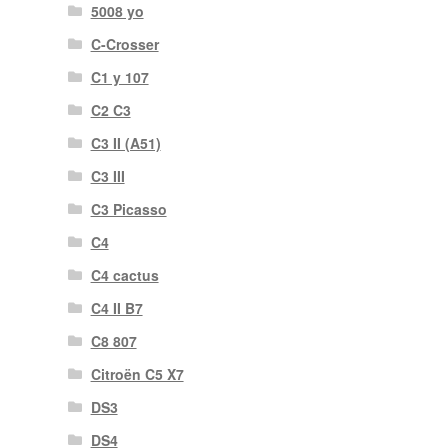
5008 yo
C-Crosser
C1 y 107
C2 C3
C3 II (A51)
C3 III
C3 Picasso
C4
C4 cactus
C4 II B7
C8 807
Citroën C5 X7
DS3
DS4