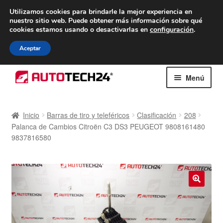
ENTREGA desde 7 EUR
Utilizamos cookies para brindarle la mejor experiencia en
nuestro sitio web.
Puede obtener más información sobre qué
De lunes a viernes de 9 a. m. a 4 p. m.
cookies estamos usando o desactivarlas en
configuración
.
900 933 246
Aceptar
Ir
Ir
Menú
a
al
la
contenido
Inicio
navegación
Inicio
Barras de tiro y teleféricos
Clasificación
208
Palanca de Cambios Citroën C3 DS3 PEUGEOT 9808161480
Caja registradora
9837816580
Carro
Contacto
🔍
Envío al mundo entero