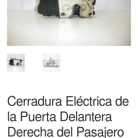
Mi cuenta
Pagos
Política de privacidad
Procedimiento de Reclamación
Queja
Sobre nosotros
Cerradura Eléctrica de
Términos y Condiciones
la Puerta Delantera
Transporte
Derecha del Pasajero