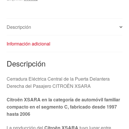
del
Pasajero
Citroën
Xsara
Descripción
9136J2
cantidad
Información adicional
Descripción
Cerradura Eléctrica Central de la Puerta Delantera
Derecha del Pasajero CITROËN XSARA
Citroën XSARA en la categoría de automóvil familiar
compacto en el segmento C, fabricado desde 1997
hasta 2006
La producción del
Citroën XSARA
tuvo lugar entre