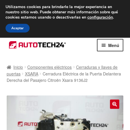
ENTREGA desde 7 EUR
Utilizamos cookies para brindarle la mejor experiencia en
nuestro sitio web.
Puede obtener más información sobre qué
De lunes a viernes de 9 a. m. a 4 p. m.
cookies estamos usando o desactivarlas en
configuración
.
900 933 246
Aceptar
Ir
Ir
Menú
a
al
la
contenido
Inicio
navegación
Inicio
Componentes eléctricos
Cerraduras y llaves de
puertas
XSARA
Cerradura Eléctrica de la Puerta Delantera
Caja registradora
Derecha del Pasajero Citroën Xsara 9136J2
Carro
Contacto
🔍
Envío al mundo entero