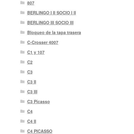
807
BERLINGO I II SOCIO I II
BERLINGO III SOCIO III
Bloqueo de la tapa trasera
C-Crosser 4007
C1 y 107
C2
C3
C3 II
C3 III
C3 Picasso
C4
C4 II
C4 PICASSO