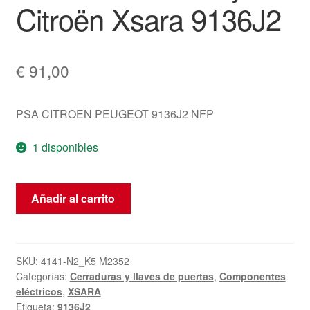
Citroën Xsara 9136J2
€
91,00
PSA CITROEN PEUGEOT 9136J2 NFP
1 disponibles
Cerradura
Añadir al carrito
Eléctrica
de
la
Puerta
SKU:
4141-N2_K5 M2352
Categorías:
Cerraduras y llaves de puertas
,
Componentes
Delantera
eléctricos
,
XSARA
Derecha
Etiqueta:
9136J2