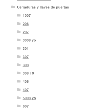
Cerraduras y llaves de puertas
1007
206
207
3008 yo
301
307
308
308 T9
406
407
5008 yo
607