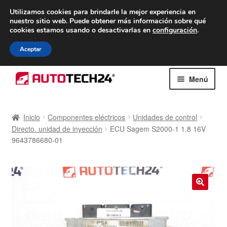
ENTREGA desde 7 EUR
Utilizamos cookies para brindarle la mejor experiencia en
nuestro sitio web.
Puede obtener más información sobre qué
De lunes a viernes de 9 a. m. a 4 p. m.
cookies estamos usando o desactivarlas en
configuración
.
900 933 246
Aceptar
Ir
Ir
Menú
a
al
la
contenido
Inicio
navegación
Inicio
Componentes eléctricos
Unidades de control
Directo. unidad de inyección
ECU Sagem S2000-1 1.8 16V
Caja registradora
9643786680-01
Carro
Contacto
🔍
Envío al mundo entero