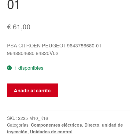
01
€
61,00
PSA CITROEN PEUGEOT 9643786680-01
9648804680 84820V02
1 disponibles
ECU
Añadir al carrito
Sagem
S2000-
1
1.8
SKU:
2225-M10_K16
Categorías:
Componentes eléctricos
,
Directo. unidad de
16V
inyección
,
Unidades de control
9643786680-