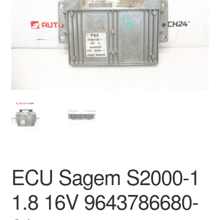
Mi cuenta
Pagos
Política de privacidad
Procedimiento de Reclamación
Queja
Sobre nosotros
Términos y Condiciones
ECU Sagem S2000-1
1.8 16V 9643786680-
Transporte