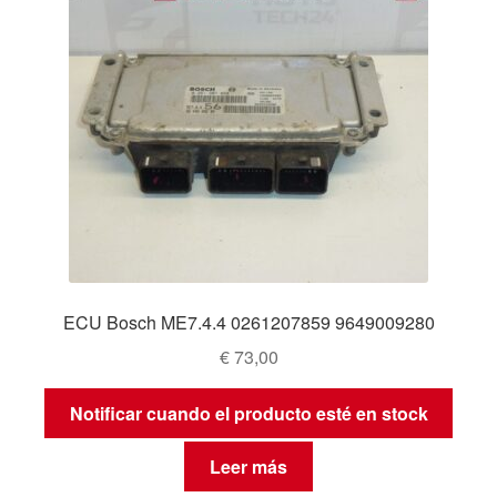
ECU Bosch ME7.4.4 0261207859 9649009280
€
73,00
Notificar cuando el producto esté en stock
Leer más