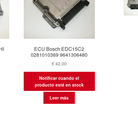
HI
ECU Bosch EDC15C2
0281010369 9641306480
€
42,00
Notificar cuando el
producto esté en stock
Leer más