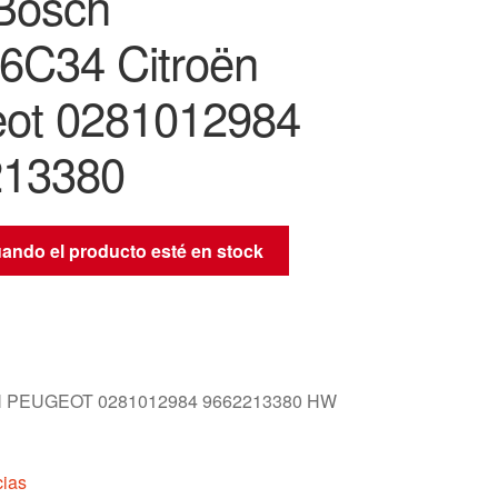
Bosch
C34 Citroën
ot 0281012984
213380
uando el producto esté en stock
 PEUGEOT 0281012984 9662213380 HW
cias