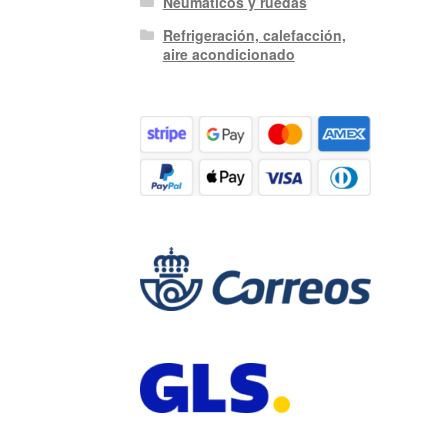
Neumáticos y ruedas
Refrigeración, calefacción,
aire acondicionado