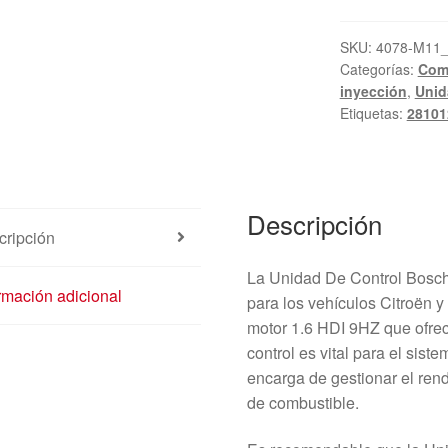
SKU:
4078-M11
Categorías:
Com
inyección
,
Unid
Etiquetas:
28101
Descripción
cripción
La Unidad De Control Bosc
rmación adicional
para los vehículos Citroën 
motor 1.6 HDI 9HZ que ofre
control es vital para el sist
encarga de gestionar el ren
de combustible.