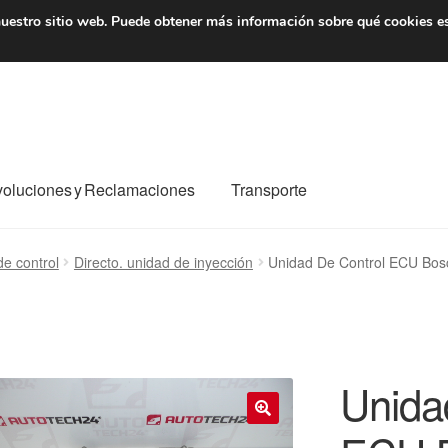
7 EUR
De lunes a viernes 
uestro sitio web.
Puede obtener más información sobre qué cookies e
oluciones y Reclamaciones
Transporte
o al mundo entero
Mi cuenta
Pagos
Política de privacidad
e control
Directo. unidad de inyección
Unidad De Control ECU Bo
e nosotros
Términos y Condiciones
Transporte
Unida
🔍