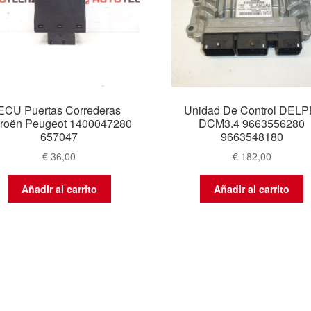
ECU Puertas Correderas
Unidad De Control DELP
troën Peugeot 1400047280
DCM3.4 9663556280
657047
9663548180
€
36,00
€
182,00
Añadir al carrito
Añadir al carrito