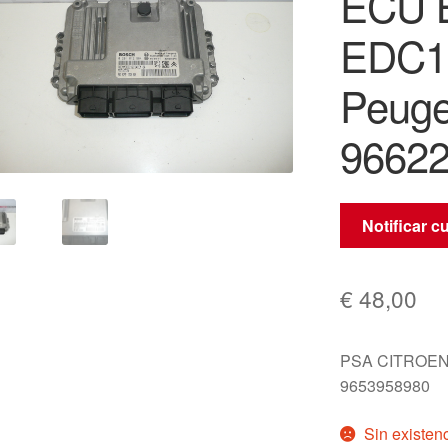
ECU 
EDC16
Peuge
9662
Notificar c
€
48,00
PSA CITROEN
9653958980
Sin existen