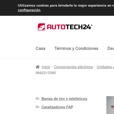
ENTREGA desde 
Utilizamos cookies para brindarle la mejor experiencia en n
configuración
.
Ir
Ir
a
al
la
contenido
navegación
Casa
Términos y Condiciones
Dev
Inicio
Caja registradora
Carro
Contacto
Enví
Inicio
Componentes eléctricos
Unidades d
9662213380
Procedimiento de Reclamación
Queja
Sobr
Barras de tiro y teleféricos
Catalizadores FAP