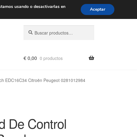
de 9 a. m. a 4 p. m.
900 933 246
stamos usando o desactivarlas en
Aceptar
Buscar
Buscar
por:
€
0,00
0 productos
sch EDC16C34 Citroën Peugeot 0281012984
d De Control