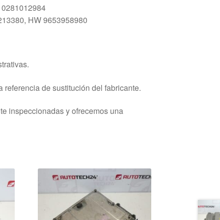
: 0281012984
2213380, HW 9653958980
trativas.
 referencia de sustitución del fabricante.
nte inspeccionadas y ofrecemos una