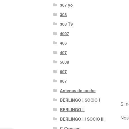
307 yo
308
308 T9
4007
406
407
5008
607
807
Antenas de coche
BERLINGO I SOCIO I
Si n
BERLINGO II
Nos 
BERLINGO III SOCIO III
C-Crosser