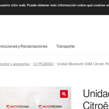
7 EUR
De lunes a viernes 
uestro sitio web.
Puede obtener más información sobre qué cookies e
oluciones y Reclamaciones
Transporte
o al mundo entero
Mi cuenta
Pagos
Política de privacidad
coche y accesorios
C3 PICASSO
Unidad Bluetooth GSM Citroën 
e nosotros
Términos y Condiciones
Transporte
Unida
Citro
🔍