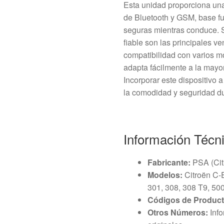
Esta unidad proporciona una 
de Bluetooth y GSM, base f
seguras mientras conduce. S
fiable son las principales ve
compatibilidad con varios m
adapta fácilmente a la mayo
Incorporar este dispositivo 
la comodidad y seguridad d
Información Técn
Fabricante:
PSA (Cit
Modelos:
Citroën C-
301, 308, 308 T9, 50
Códigos de Product
Otros Números:
Info