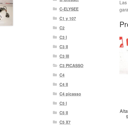
Las 
C-ELYSEE
gara
C1 y 107
Pr
C2
C3 I
C3 II
C3 III
C3 PICASSO
C4
C4 II
C4 picasso
C5 I
Alt
C5 II
C5 X7