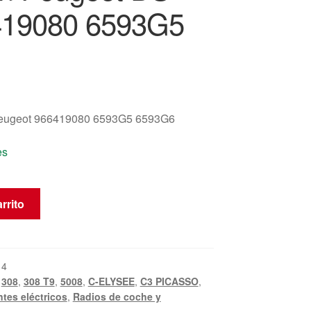
419080 6593G5
Peugeot 966419080 6593G5 6593G6
es
rrito
14
,
308
,
308 T9
,
5008
,
C-ELYSEE
,
C3 PICASSO
,
es eléctricos
,
Radios de coche y