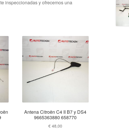
nte inspeccionadas y ofrecemos una
roën
Antena Citroën C4 II B7 y DS4
9
9665363880 658770
€
48,00