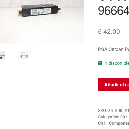
9666
€
42,00
PSA Citroen 
1 disponibl
Unidad
Añadir al ca
Bluetooth
GSM
Citroën
Peugeot
SKU:
8518-I9_K
Categorías:
301
DS
C4 II
,
Component
9666419080