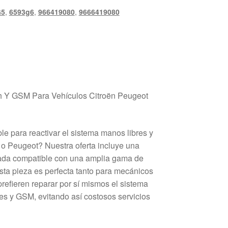
G5
,
6593g6
,
966419080
,
9666419080
h Y GSM Para Vehículos Citroën Peugeot
e para reactivar el sistema manos libres y
o Peugeot? Nuestra oferta incluye una
da compatible con una amplia gama de
ta pieza es perfecta tanto para mecánicos
refieren reparar por sí mismos el sistema
s y GSM, evitando así costosos servicios