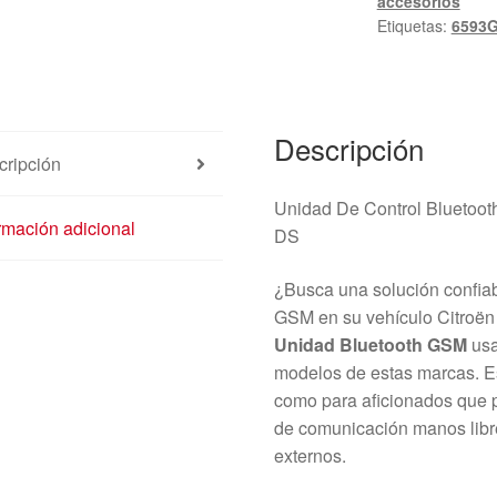
accesorios
6593G5
Etiquetas:
6593
cantidad
Descripción
cripción
Unidad De Control Bluetoot
rmación adicional
DS
¿Busca una solución confiabl
GSM en su vehículo Citroën 
Unidad Bluetooth GSM
usa
modelos de estas marcas. Es
como para aficionados que p
de comunicación manos libre
externos.