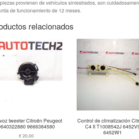
piezas provienen de vehículos siniestrados, son cuidadosame
ntía de funcionamiento de 12 meses.
oductos relacionados
avoz tweeter Citroën Peugeot
Control de climatización Cit
9640322880 9666384580
C4 II T1008542J 6452V
6452W1
€
20,00