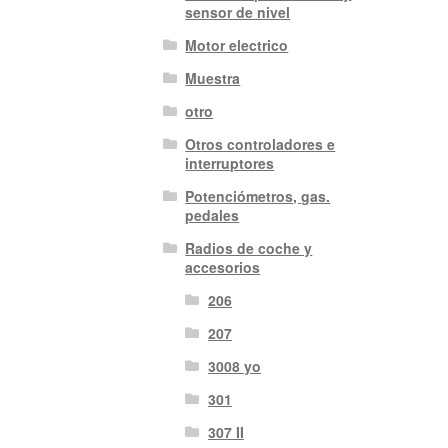
sensor de nivel
Motor electrico
Muestra
otro
Otros controladores e
interruptores
Potenciómetros, gas.
pedales
Radios de coche y
accesorios
206
207
3008 yo
301
307 II