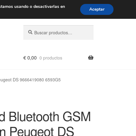
de 9 a. m. a 4 p. m.
900 933 246
stamos usando o desactivarlas en
Aceptar
Buscar
Buscar
por:
€
0,00
0 productos
Peugeot DS 9666419080 6593G5
d Bluetooth GSM
ën Peugeot DS