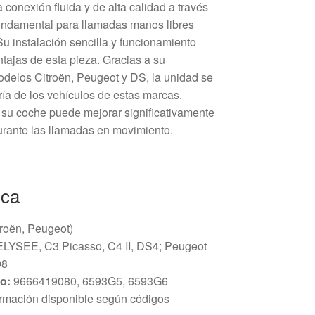
conexión fluida y de alta calidad a través
undamental para llamadas manos libres
u instalación sencilla y funcionamiento
ntajas de esta pieza. Gracias a su
odelos Citroën, Peugeot y DS, la unidad se
ría de los vehículos de estas marcas.
a su coche puede mejorar significativamente
urante las llamadas en movimiento.
ica
roën, Peugeot)
ELYSEE, C3 Picasso, C4 II, DS4; Peugeot
08
o:
9666419080, 6593G5, 6593G6
rmación disponible según códigos