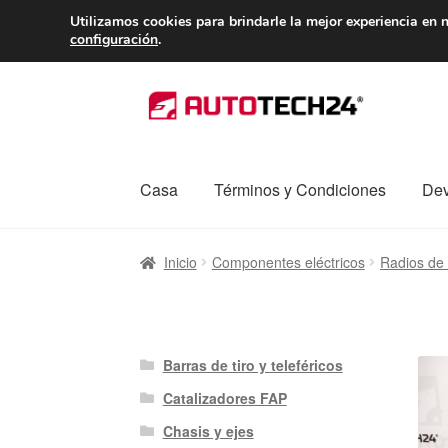
ENTREGA desde 
Utilizamos cookies para brindarle la mejor experiencia en n
configuración
.
Ir
Ir
a
al
la
contenido
navegación
Casa
Términos y Condiciones
Dev
Inicio
Caja registradora
Carro
Contacto
Enví
Inicio
Componentes eléctricos
Radios de 
Procedimiento de Reclamación
Queja
Sobr
Barras de tiro y teleféricos
Catalizadores FAP
Chasis y ejes