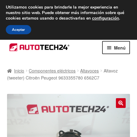
ENTREGA desde 7 EUR
Utilizamos cookies para brindarle la mejor experiencia en
nuestro sitio web.
Puede obtener más información sobre qué
De lunes a viernes de 9 a. m. a 4 p. m.
cookies estamos usando o desactivarlas en
configuración
.
900 933 246
Aceptar
Ir
Ir
Menú
a
al
la
contenido
Inicio
navegación
Inicio
Componentes eléctricos
Altavoces
Altavoz
(tweeter) Citroën Peugeot 9633355780 6562C7
Caja registradora
Carro
Contacto
🔍
Envío al mundo entero