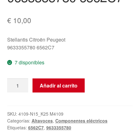
€
10,00
Stellantis Citroën Peugeot
9633355780 6562C7
7 disponibles
Altavoz
Añadir al carrito
(tweeter)
Citroën
Peugeot
9633355780
SKU:
4109-N15_K25 M4109
Categorías:
Altavoces
,
Componentes eléctricos
6562C7
Etiquetas:
6562C7
,
9633355780
cantidad