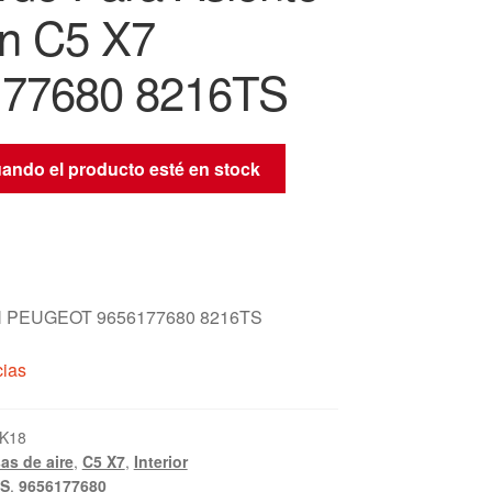
ën C5 X7
177680 8216TS
uando el producto esté en stock
 PEUGEOT 9656177680 8216TS
cias
K18
as de aire
,
C5 X7
,
Interior
TS
,
9656177680