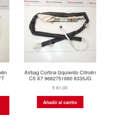
oën
Airbag Cortina Izquierdo Citroën
FT
C5 X7 9682751880 8335JG
€
61,00
Añadir al carrito