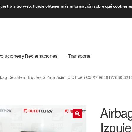
7 EUR
De lunes a viernes 
uestro sitio web.
Puede obtener más información sobre qué cookies e
oluciones y Reclamaciones
Transporte
o al mundo entero
Mi cuenta
Pagos
Política de privacidad
rbag Delantero Izquierdo Para Asiento Citroën C5 X7 9656177680 82
e nosotros
Términos y Condiciones
Transporte
Airba
Izqui
🔍