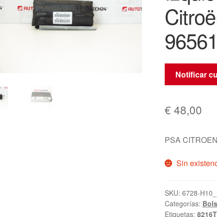
Citro
9656
Notificar c
€
48,00
PSA CITROEN
Sin existen
SKU:
6728-H10_
Categorías:
Bols
Etiquetas:
8216