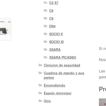
C5 X7
C6
C8
DS4
SOCIO II
SOCIO III
Si n
XSARA
XSARA PICASSO
Nos 
Cinturon de seguridad
Las 
Cuadros de mando y sus
gara
partes
Encendiendo
Pr
Espejo retrovisor
Otro