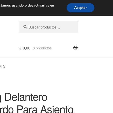
de 9 a. m. a 4 p. m.
900 933 246
stamos usando o desactivarlas en
Aceptar
Buscar
Buscar
por:
€
0,00
0 productos
16TS
g Delantero
erdo Para Asiento