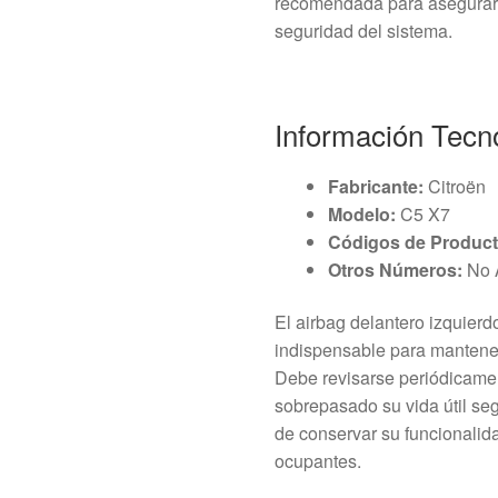
recomendada para asegurar 
seguridad del sistema.
Información Tecn
Fabricante:
Citroën
Modelo:
C5 X7
Códigos de Product
Otros Números:
No 
El airbag delantero izquier
indispensable para mantener
Debe revisarse periódicament
sobrepasado su vida útil segú
de conservar su funcionalida
ocupantes.