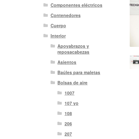
Componentes eléctricos
Contenedores
Cuerpo
Interior
Apoyabrazos y
reposacabezas
Asientos
Baúles para maletas
Bolsas de aire
1007
107 yo
108
206
207