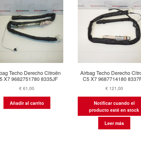
rbag Techo Derecho Citroën
Airbag Techo Derecho Citr
5 X7 9682751780 8335JF
C5 X7 9687714180 8337
€
61,00
€
121,00
Añadir al carrito
Notificar cuando el
producto esté en stock
Leer más