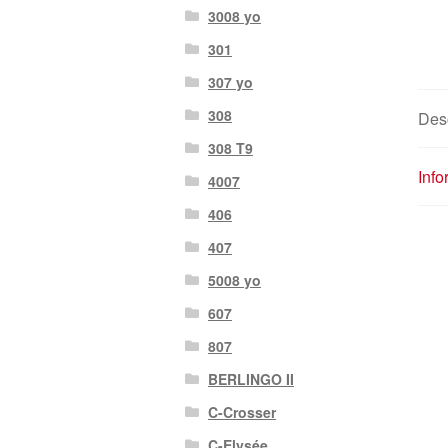
3008 yo
301
307 yo
308
Des
308 T9
Info
4007
406
407
5008 yo
607
807
BERLINGO II
C-Crosser
C-Elysée