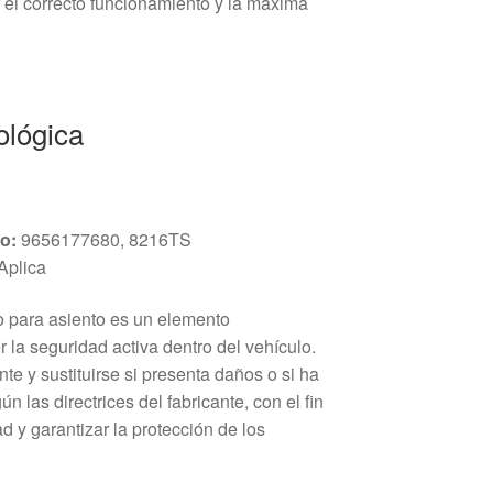
el correcto funcionamiento y la máxima
ológica
o:
9656177680, 8216TS
Aplica
do para asiento es un elemento
 la seguridad activa dentro del vehículo.
e y sustituirse si presenta daños o si ha
n las directrices del fabricante, con el fin
d y garantizar la protección de los