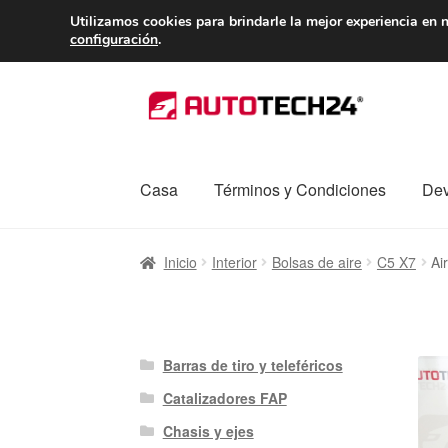
ENTREGA desde 
Utilizamos cookies para brindarle la mejor experiencia en n
configuración
.
Ir
Ir
a
al
la
contenido
navegación
Casa
Términos y Condiciones
Dev
Inicio
Caja registradora
Carro
Contacto
Enví
Inicio
Interior
Bolsas de aire
C5 X7
Ai
Procedimiento de Reclamación
Queja
Sobr
Barras de tiro y teleféricos
Catalizadores FAP
Chasis y ejes