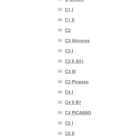
C1 I
C1 II
C2
C3 Aircross
C3 I
C3 II A51
C3 III
C3 Picasso
C4 I
C4 II B7
C4 PICASSO
C5 I
C5 II