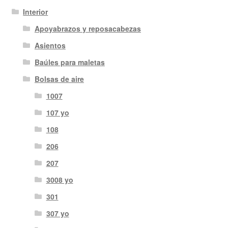
Interior
Apoyabrazos y reposacabezas
Asientos
Baúles para maletas
Bolsas de aire
1007
107 yo
108
206
207
3008 yo
301
307 yo