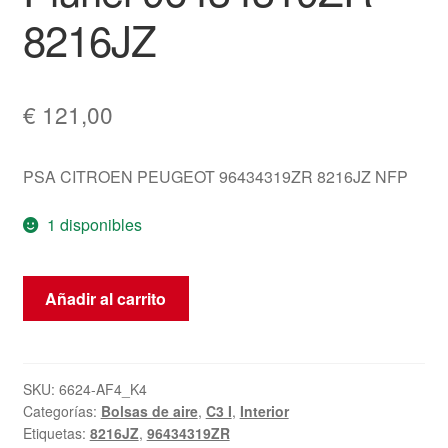
8216JZ
€
121,00
PSA CITROEN PEUGEOT 96434319ZR 8216JZ NFP
1 disponibles
Airbag
Añadir al carrito
del
Asiento
Derecho
Citroën
SKU:
6624-AF4_K4
Categorías:
Bolsas de aire
,
C3 I
,
Interior
C3
Etiquetas:
8216JZ
,
96434319ZR
Pluriel