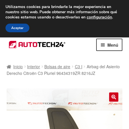
ENTREGA desde 7 EUR
Utilizamos cookies para brindarle la mejor experiencia en
nuestro sitio web.
Puede obtener más información sobre qué
De lunes a viernes de 9 a. m. a 4 p. m.
cookies estamos usando o desactivarlas en
configuración
.
900 933 246
Aceptar
Ir
Ir
Menú
a
al
la
contenido
Inicio
navegación
Inicio
Interior
Bolsas de aire
C3 I
Airbag del Asiento
Derecho Citroën C3 Pluriel 96434319ZR 8216JZ
Caja registradora
Carro
Contacto
🔍
Envío al mundo entero