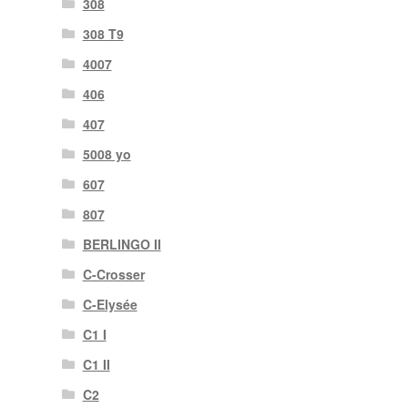
308
308 T9
4007
406
407
5008 yo
607
807
BERLINGO II
C-Crosser
C-Elysée
C1 I
C1 II
C2