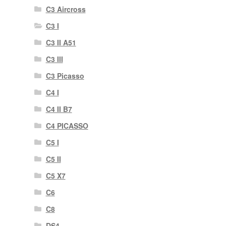
C3 Aircross
C3 I
C3 II A51
C3 III
C3 Picasso
C4 I
C4 II B7
C4 PICASSO
C5 I
C5 II
C5 X7
C6
C8
DS4