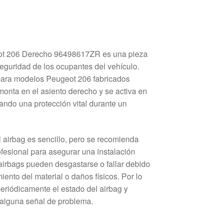
eot 206 Derecho 96498617ZR es una pieza
seguridad de los ocupantes del vehículo.
ara modelos Peugeot 206 fabricados
monta en el asiento derecho y se activa en
ando una protección vital durante un
 airbag es sencillo, pero se recomienda
ofesional para asegurar una instalación
 airbags pueden desgastarse o fallar debido
iento del material o daños físicos. Por lo
 periódicamente el estado del airbag y
 alguna señal de problema.