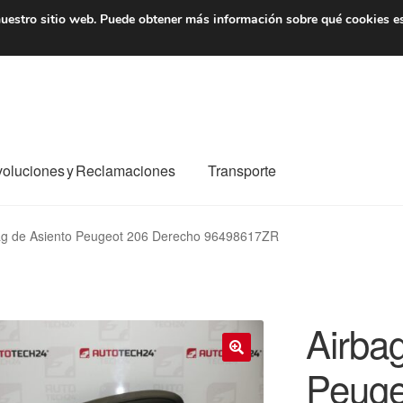
7 EUR
De lunes a viernes 
uestro sitio web.
Puede obtener más información sobre qué cookies e
oluciones y Reclamaciones
Transporte
o al mundo entero
Mi cuenta
Pagos
Política de privacidad
ag de Asiento Peugeot 206 Derecho 96498617ZR
e nosotros
Términos y Condiciones
Transporte
Airba
Peuge
🔍