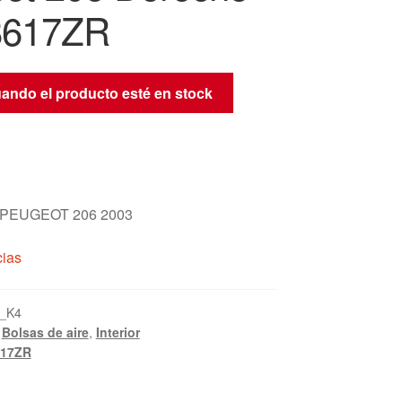
8617ZR
uando el producto esté en stock
o PEUGEOT 206 2003
cias
_K4
,
Bolsas de aire
,
Interior
617ZR