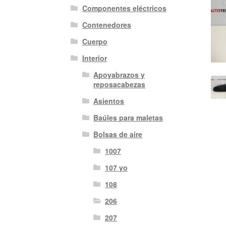
Componentes eléctricos
Contenedores
Cuerpo
Interior
Apoyabrazos y
reposacabezas
Asientos
Baúles para maletas
Bolsas de aire
1007
107 yo
108
206
207