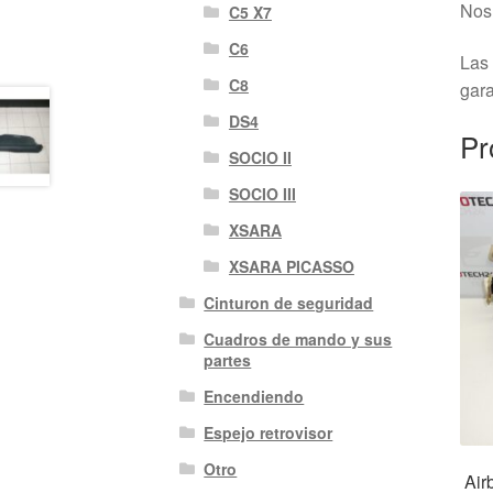
Nos 
C5 X7
C6
Las 
C8
gara
DS4
Pr
SOCIO II
SOCIO III
XSARA
XSARA PICASSO
Cinturon de seguridad
Cuadros de mando y sus
partes
Encendiendo
Espejo retrovisor
Otro
Air