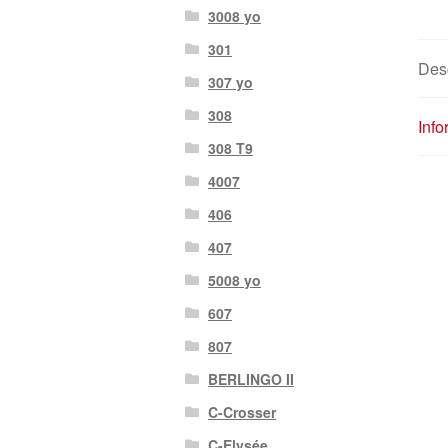
3008 yo
301
Des
307 yo
308
Info
308 T9
4007
406
407
5008 yo
607
807
BERLINGO II
C-Crosser
C-Elysée