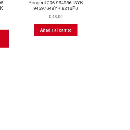
06
Peugeot 206 96498618YK
YK
94597649YK 8216P0
€
48,00
Añadir al carrito