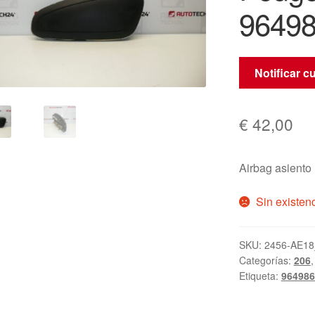
9649
Notificar c
€
42,00
Airbag asient
Sin existen
SKU:
2456-AE18
Categorías:
206
Etiqueta:
96498