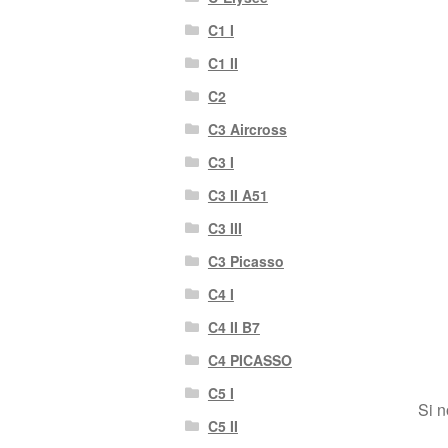
C1 I
C1 II
C2
C3 Aircross
C3 I
C3 II A51
C3 III
C3 Picasso
C4 I
C4 II B7
C4 PICASSO
C5 I
Si n
C5 II