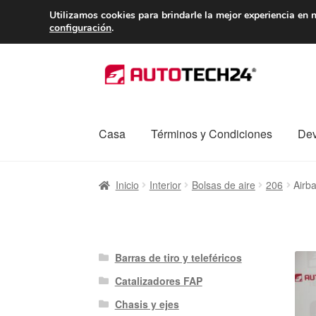
ENTREGA desde 
Utilizamos cookies para brindarle la mejor experiencia en n
configuración
.
Ir
Ir
a
al
la
contenido
navegación
Casa
Términos y Condiciones
Dev
Inicio
Caja registradora
Carro
Contacto
Enví
Inicio
Interior
Bolsas de aire
206
Airb
Procedimiento de Reclamación
Queja
Sobr
Barras de tiro y teleféricos
Catalizadores FAP
Chasis y ejes