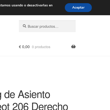
de 9 a. m. a 4 p. m.
900 933 246
stamos usando o desactivarlas en
Aceptar
Buscar
Buscar
por:
€
0,00
0 productos
g de Asiento
ot 206 Derecho